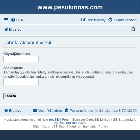
www.pesukinnas.com
UKK
Rekisteröidy
Kirjaudu sisään
E
Etusivu
t
Lähetä aktivointiviesti
s
i
Käyttäjätunnus:
Sähköposti:
Tämän täytyy olla tiliisi liitetty sähköpostiosoite. Jos et ole vaihtanut sitä profiilistasi, se
on sähköpostiosoite, jonka annoit rekisteröinnin yhteydessä.
Etusivu
Viesti Ylläpidolle
Poista evästeet
Kaikki ajat ovat
UTC+03:00
Keskustelufoorumin ohjelmisto
phpBB
® Forum Software © phpBB Limited | SE Square Left
by
PhpBB3 BBCodes
Käännös: phpBB Suomi (lurttinen, harritapio, Pettis)