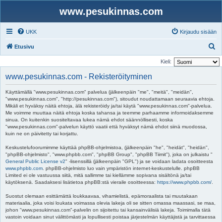
www.pesukinnas.com
UKK
Kirjaudu sisään
E
Etusivu
t
Kieli:
s
www.pesukinnas.com - Rekisteröityminen
i
Käyttämällä "www.pesukinnas.com" palvelua (jälkeenpäin "me", "meitä", "meidän",
"www.pesukinnas.com", "http://pesukinnas.com"), sitoudut noudattamaan seuraavia ehtoja.
Mikäli et hyväksy näitä ehtoja, älä rekisteröidy ja/tai käytä "www.pesukinnas.com"-palvelua.
Me voimme muuttaa näitä ehtoja koska tahansa ja teemme parhaamme informoidaksemme
sinua. On kuitenkin suositeltavaa lukea nämä ehdot säännöllisesti, koska
"www.pesukinnas.com"-palvelun käyttö vaatii että hyväksyt nämä ehdot siinä muodossa,
kuin ne on päivitetty tai korjattu.
Keskustelufoorumimme käyttää phpBB-ohjelmistoa, (jälkeenpäin "he", "heidät", "heidän",
"phpBB-ohjelmisto", "www.phpbb.com", "phpBB Group", "phpBB Tiimit"), joka on julkaistu "
General Public License v2
" -lisenssillä (jälkeenpäin "GPL") ja se voidaan ladata osoitteesta
www.phpbb.com
. phpBB-ohjelmisto luo vain ympäristön internet-keskustelulle. phpBB
Limited ei ole vastuussa siitä, mitä sallimme tai kiellämme sopivana sisältönä ja/tai
käytöksenä. Saadaksesi lisätietoa phpBB:stä vieraile osoitteessa:
https://www.phpbb.com/
.
Suostut olemaan esittämättä loukkaavaa, vihamielistä, epämoraalista tai muutakaan
materiaalia, joka voisi loukata voimassa olevia lakeja oli se sitten omassa maassasi, se maa,
johon "www.pesukinnas.com"-palvelin on sijoitettu tai kansainvälisiä lakeja. Toimimalla tätä
vastoin voidaan sinut välittömästi ja lopullisesti poistaa järjestelmän käyttäjistä ja tarvittaessa