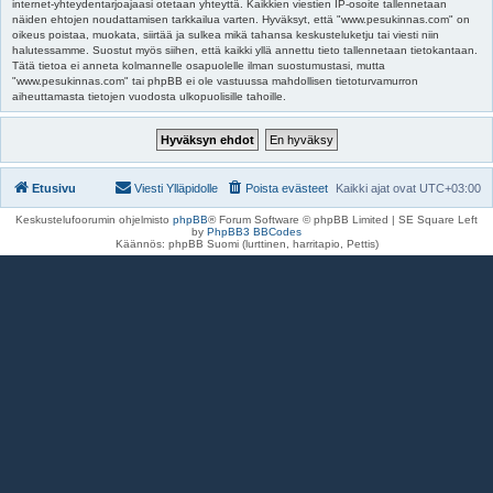
internet-yhteydentarjoajaasi otetaan yhteyttä. Kaikkien viestien IP-osoite tallennetaan
näiden ehtojen noudattamisen tarkkailua varten. Hyväksyt, että "www.pesukinnas.com" on
oikeus poistaa, muokata, siirtää ja sulkea mikä tahansa keskusteluketju tai viesti niin
halutessamme. Suostut myös siihen, että kaikki yllä annettu tieto tallennetaan tietokantaan.
Tätä tietoa ei anneta kolmannelle osapuolelle ilman suostumustasi, mutta
"www.pesukinnas.com" tai phpBB ei ole vastuussa mahdollisen tietoturvamurron
aiheuttamasta tietojen vuodosta ulkopuolisille tahoille.
Etusivu
Viesti Ylläpidolle
Poista evästeet
Kaikki ajat ovat
UTC+03:00
Keskustelufoorumin ohjelmisto
phpBB
® Forum Software © phpBB Limited | SE Square Left
by
PhpBB3 BBCodes
Käännös: phpBB Suomi (lurttinen, harritapio, Pettis)