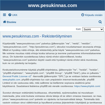
www.pesukinnas.com
UKK
Kirjaudu sisään
E
Etusivu
t
Kieli:
s
www.pesukinnas.com - Rekisteröityminen
i
Käyttämällä "www.pesukinnas.com" palvelua (jälkeenpäin "me", "meitä", "meidän",
"www.pesukinnas.com", "http://pesukinnas.com"), sitoudut noudattamaan seuraavia ehtoja.
Mikäli et hyväksy näitä ehtoja, älä rekisteröidy ja/tai käytä "www.pesukinnas.com"-palvelua.
Me voimme muuttaa näitä ehtoja koska tahansa ja teemme parhaamme informoidaksemme
sinua. On kuitenkin suositeltavaa lukea nämä ehdot säännöllisesti, koska
"www.pesukinnas.com"-palvelun käyttö vaatii että hyväksyt nämä ehdot siinä muodossa,
kuin ne on päivitetty tai korjattu.
Keskustelufoorumimme käyttää phpBB-ohjelmistoa, (jälkeenpäin "he", "heidät", "heidän",
"phpBB-ohjelmisto", "www.phpbb.com", "phpBB Group", "phpBB Tiimit"), joka on julkaistu "
General Public License v2
" -lisenssillä (jälkeenpäin "GPL") ja se voidaan ladata osoitteesta
www.phpbb.com
. phpBB-ohjelmisto luo vain ympäristön internet-keskustelulle. phpBB
Limited ei ole vastuussa siitä, mitä sallimme tai kiellämme sopivana sisältönä ja/tai
käytöksenä. Saadaksesi lisätietoa phpBB:stä vieraile osoitteessa:
https://www.phpbb.com/
.
Suostut olemaan esittämättä loukkaavaa, vihamielistä, epämoraalista tai muutakaan
materiaalia, joka voisi loukata voimassa olevia lakeja oli se sitten omassa maassasi, se maa,
johon "www.pesukinnas.com"-palvelin on sijoitettu tai kansainvälisiä lakeja. Toimimalla tätä
vastoin voidaan sinut välittömästi ja lopullisesti poistaa järjestelmän käyttäjistä ja tarvittaessa