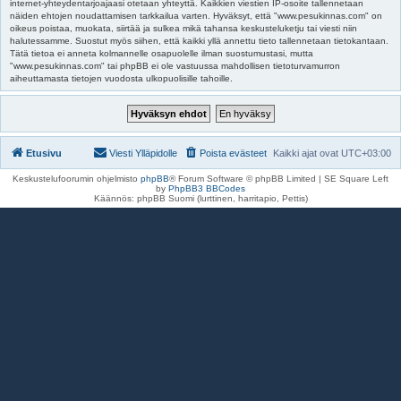
internet-yhteydentarjoajaasi otetaan yhteyttä. Kaikkien viestien IP-osoite tallennetaan
näiden ehtojen noudattamisen tarkkailua varten. Hyväksyt, että "www.pesukinnas.com" on
oikeus poistaa, muokata, siirtää ja sulkea mikä tahansa keskusteluketju tai viesti niin
halutessamme. Suostut myös siihen, että kaikki yllä annettu tieto tallennetaan tietokantaan.
Tätä tietoa ei anneta kolmannelle osapuolelle ilman suostumustasi, mutta
"www.pesukinnas.com" tai phpBB ei ole vastuussa mahdollisen tietoturvamurron
aiheuttamasta tietojen vuodosta ulkopuolisille tahoille.
Etusivu
Viesti Ylläpidolle
Poista evästeet
Kaikki ajat ovat
UTC+03:00
Keskustelufoorumin ohjelmisto
phpBB
® Forum Software © phpBB Limited | SE Square Left
by
PhpBB3 BBCodes
Käännös: phpBB Suomi (lurttinen, harritapio, Pettis)