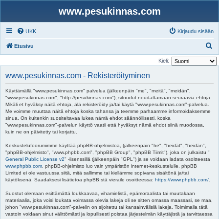
www.pesukinnas.com
UKK
Kirjaudu sisään
E
Etusivu
t
Kieli:
s
www.pesukinnas.com - Rekisteröityminen
i
Käyttämällä "www.pesukinnas.com" palvelua (jälkeenpäin "me", "meitä", "meidän",
"www.pesukinnas.com", "http://pesukinnas.com"), sitoudut noudattamaan seuraavia ehtoja.
Mikäli et hyväksy näitä ehtoja, älä rekisteröidy ja/tai käytä "www.pesukinnas.com"-palvelua.
Me voimme muuttaa näitä ehtoja koska tahansa ja teemme parhaamme informoidaksemme
sinua. On kuitenkin suositeltavaa lukea nämä ehdot säännöllisesti, koska
"www.pesukinnas.com"-palvelun käyttö vaatii että hyväksyt nämä ehdot siinä muodossa,
kuin ne on päivitetty tai korjattu.
Keskustelufoorumimme käyttää phpBB-ohjelmistoa, (jälkeenpäin "he", "heidät", "heidän",
"phpBB-ohjelmisto", "www.phpbb.com", "phpBB Group", "phpBB Tiimit"), joka on julkaistu "
General Public License v2
" -lisenssillä (jälkeenpäin "GPL") ja se voidaan ladata osoitteesta
www.phpbb.com
. phpBB-ohjelmisto luo vain ympäristön internet-keskustelulle. phpBB
Limited ei ole vastuussa siitä, mitä sallimme tai kiellämme sopivana sisältönä ja/tai
käytöksenä. Saadaksesi lisätietoa phpBB:stä vieraile osoitteessa:
https://www.phpbb.com/
.
Suostut olemaan esittämättä loukkaavaa, vihamielistä, epämoraalista tai muutakaan
materiaalia, joka voisi loukata voimassa olevia lakeja oli se sitten omassa maassasi, se maa,
johon "www.pesukinnas.com"-palvelin on sijoitettu tai kansainvälisiä lakeja. Toimimalla tätä
vastoin voidaan sinut välittömästi ja lopullisesti poistaa järjestelmän käyttäjistä ja tarvittaessa