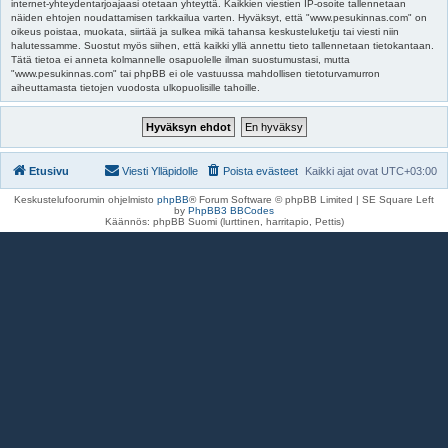
internet-yhteydentarjoajaasi otetaan yhteyttä. Kaikkien viestien IP-osoite tallennetaan
näiden ehtojen noudattamisen tarkkailua varten. Hyväksyt, että "www.pesukinnas.com" on
oikeus poistaa, muokata, siirtää ja sulkea mikä tahansa keskusteluketju tai viesti niin
halutessamme. Suostut myös siihen, että kaikki yllä annettu tieto tallennetaan tietokantaan.
Tätä tietoa ei anneta kolmannelle osapuolelle ilman suostumustasi, mutta
"www.pesukinnas.com" tai phpBB ei ole vastuussa mahdollisen tietoturvamurron
aiheuttamasta tietojen vuodosta ulkopuolisille tahoille.
Etusivu
Viesti Ylläpidolle
Poista evästeet
Kaikki ajat ovat
UTC+03:00
Keskustelufoorumin ohjelmisto
phpBB
® Forum Software © phpBB Limited | SE Square Left
by
PhpBB3 BBCodes
Käännös: phpBB Suomi (lurttinen, harritapio, Pettis)