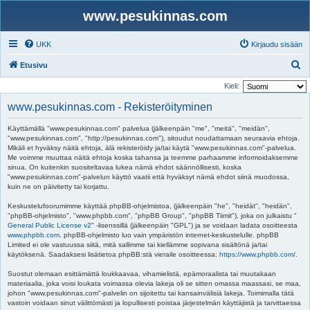
www.pesukinnas.com
UKK
Kirjaudu sisään
E
Etusivu
t
Kieli:
s
www.pesukinnas.com - Rekisteröityminen
i
Käyttämällä "www.pesukinnas.com" palvelua (jälkeenpäin "me", "meitä", "meidän",
"www.pesukinnas.com", "http://pesukinnas.com"), sitoudut noudattamaan seuraavia ehtoja.
Mikäli et hyväksy näitä ehtoja, älä rekisteröidy ja/tai käytä "www.pesukinnas.com"-palvelua.
Me voimme muuttaa näitä ehtoja koska tahansa ja teemme parhaamme informoidaksemme
sinua. On kuitenkin suositeltavaa lukea nämä ehdot säännöllisesti, koska
"www.pesukinnas.com"-palvelun käyttö vaatii että hyväksyt nämä ehdot siinä muodossa,
kuin ne on päivitetty tai korjattu.
Keskustelufoorumimme käyttää phpBB-ohjelmistoa, (jälkeenpäin "he", "heidät", "heidän",
"phpBB-ohjelmisto", "www.phpbb.com", "phpBB Group", "phpBB Tiimit"), joka on julkaistu "
General Public License v2
" -lisenssillä (jälkeenpäin "GPL") ja se voidaan ladata osoitteesta
www.phpbb.com
. phpBB-ohjelmisto luo vain ympäristön internet-keskustelulle. phpBB
Limited ei ole vastuussa siitä, mitä sallimme tai kiellämme sopivana sisältönä ja/tai
käytöksenä. Saadaksesi lisätietoa phpBB:stä vieraile osoitteessa:
https://www.phpbb.com/
.
Suostut olemaan esittämättä loukkaavaa, vihamielistä, epämoraalista tai muutakaan
materiaalia, joka voisi loukata voimassa olevia lakeja oli se sitten omassa maassasi, se maa,
johon "www.pesukinnas.com"-palvelin on sijoitettu tai kansainvälisiä lakeja. Toimimalla tätä
vastoin voidaan sinut välittömästi ja lopullisesti poistaa järjestelmän käyttäjistä ja tarvittaessa