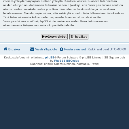
internet-yhteydentarjoajaasi otetaan yhteyttä. Kaikkien viestien IP-osoite tallennetaan
näiden ehtojen noudattamisen tarkkailua varten. Hyväksyt, että "www.pesukinnas.com" on
oikeus poistaa, muokata, siirtää ja sulkea mikä tahansa keskusteluketju tai viesti niin
halutessamme. Suostut myös siihen, että kaikki yllä annettu tieto tallennetaan tietokantaan.
Tätä tietoa ei anneta kolmannelle osapuolelle ilman suostumustasi, mutta
"www.pesukinnas.com" tai phpBB ei ole vastuussa mahdollisen tietoturvamurron
aiheuttamasta tietojen vuodosta ulkopuolisille tahoille.
Etusivu
Viesti Ylläpidolle
Poista evästeet
Kaikki ajat ovat
UTC+03:00
Keskustelufoorumin ohjelmisto
phpBB
® Forum Software © phpBB Limited | SE Square Left
by
PhpBB3 BBCodes
Käännös: phpBB Suomi (lurttinen, harritapio, Pettis)