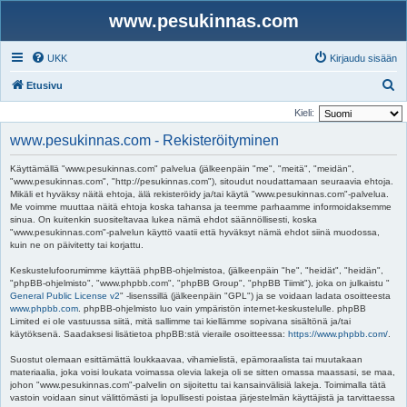
www.pesukinnas.com
UKK
Kirjaudu sisään
E
Etusivu
t
Kieli:
s
www.pesukinnas.com - Rekisteröityminen
i
Käyttämällä "www.pesukinnas.com" palvelua (jälkeenpäin "me", "meitä", "meidän",
"www.pesukinnas.com", "http://pesukinnas.com"), sitoudut noudattamaan seuraavia ehtoja.
Mikäli et hyväksy näitä ehtoja, älä rekisteröidy ja/tai käytä "www.pesukinnas.com"-palvelua.
Me voimme muuttaa näitä ehtoja koska tahansa ja teemme parhaamme informoidaksemme
sinua. On kuitenkin suositeltavaa lukea nämä ehdot säännöllisesti, koska
"www.pesukinnas.com"-palvelun käyttö vaatii että hyväksyt nämä ehdot siinä muodossa,
kuin ne on päivitetty tai korjattu.
Keskustelufoorumimme käyttää phpBB-ohjelmistoa, (jälkeenpäin "he", "heidät", "heidän",
"phpBB-ohjelmisto", "www.phpbb.com", "phpBB Group", "phpBB Tiimit"), joka on julkaistu "
General Public License v2
" -lisenssillä (jälkeenpäin "GPL") ja se voidaan ladata osoitteesta
www.phpbb.com
. phpBB-ohjelmisto luo vain ympäristön internet-keskustelulle. phpBB
Limited ei ole vastuussa siitä, mitä sallimme tai kiellämme sopivana sisältönä ja/tai
käytöksenä. Saadaksesi lisätietoa phpBB:stä vieraile osoitteessa:
https://www.phpbb.com/
.
Suostut olemaan esittämättä loukkaavaa, vihamielistä, epämoraalista tai muutakaan
materiaalia, joka voisi loukata voimassa olevia lakeja oli se sitten omassa maassasi, se maa,
johon "www.pesukinnas.com"-palvelin on sijoitettu tai kansainvälisiä lakeja. Toimimalla tätä
vastoin voidaan sinut välittömästi ja lopullisesti poistaa järjestelmän käyttäjistä ja tarvittaessa