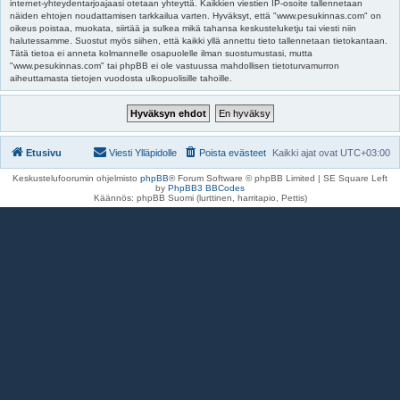
internet-yhteydentarjoajaasi otetaan yhteyttä. Kaikkien viestien IP-osoite tallennetaan
näiden ehtojen noudattamisen tarkkailua varten. Hyväksyt, että "www.pesukinnas.com" on
oikeus poistaa, muokata, siirtää ja sulkea mikä tahansa keskusteluketju tai viesti niin
halutessamme. Suostut myös siihen, että kaikki yllä annettu tieto tallennetaan tietokantaan.
Tätä tietoa ei anneta kolmannelle osapuolelle ilman suostumustasi, mutta
"www.pesukinnas.com" tai phpBB ei ole vastuussa mahdollisen tietoturvamurron
aiheuttamasta tietojen vuodosta ulkopuolisille tahoille.
Etusivu
Viesti Ylläpidolle
Poista evästeet
Kaikki ajat ovat
UTC+03:00
Keskustelufoorumin ohjelmisto
phpBB
® Forum Software © phpBB Limited | SE Square Left
by
PhpBB3 BBCodes
Käännös: phpBB Suomi (lurttinen, harritapio, Pettis)