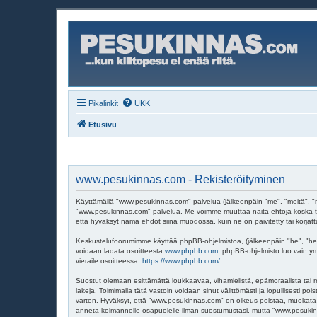
Pikalinkit
UKK
Etusivu
www.pesukinnas.com - Rekisteröityminen
Käyttämällä "www.pesukinnas.com" palvelua (jälkeenpäin "me", "meitä", "m
"www.pesukinnas.com"-palvelua. Me voimme muuttaa näitä ehtoja koska t
että hyväksyt nämä ehdot siinä muodossa, kuin ne on päivitetty tai korjatt
Keskustelufoorumimme käyttää phpBB-ohjelmistoa, (jälkeenpäin "he", "hei
voidaan ladata osoitteesta
www.phpbb.com
. phpBB-ohjelmisto luo vain ym
vieraile osoitteessa:
https://www.phpbb.com/
.
Suostut olemaan esittämättä loukkaavaa, vihamielistä, epämoraalista tai m
lakeja. Toimimalla tätä vastoin voidaan sinut välittömästi ja lopullisesti p
varten. Hyväksyt, että "www.pesukinnas.com" on oikeus poistaa, muokata, si
anneta kolmannelle osapuolelle ilman suostumustasi, mutta "www.pesukinna