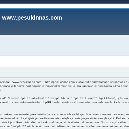
www.pesukinnas.com
eidän", "www.pesukinnas.com", "http://pesukinnas.com"), sitoudut noudattamaan seuraavia ehtoja. 
ahansa ja teemme parhaamme informoidaksemme sinua. On kuitenkin suositeltavaa lukea nämä eh
u.
dät", "heidän", "phpBB-ohjelmisto", "www.phpbb.com", "phpBB Group", "phpBB Tiimit"), joka on j
päristön internet-keskustelulle. phpBB Limited ei ole vastuussa siitä, mitä sallimme tai kiellämme
uutakaan materiaalia, joka voisi loukata voimassa olevia lakeja oli se sitten omassa maassasi, se
oistaa järjestelmän käyttäjistä ja tarvittaessa internet-yhteydentarjoajaasi otetaan yhteyttä. Kaikki
irtää ja sulkea mikä tahansa keskusteluketju tai viesti niin halutessamme. Suostut myös siihen, et
s.com" tai phpBB ei ole vastuussa mahdollisen tietoturvamurron aiheuttamasta tietojen vuodosta 