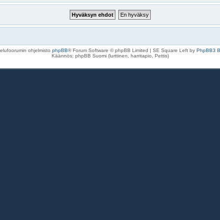
elufoorumin ohjelmisto
phpBB
® Forum Software © phpBB Limited | SE Square Left by
PhpBB3 
Käännös: phpBB Suomi (lurttinen, harritapio, Pettis)