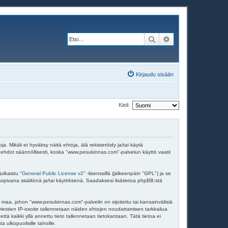
Etsi
Tarkennettu haku
Kirjaudu sisään
Kieli:
Mikäli et hyväksy näitä ehtoja, älä rekisteröidy ja/tai käytä
dot säännöllisesti, koska "www.pesukinnas.com"-palvelun käyttö vaatii
ulkaistu "
General Public License v2
" -lisenssillä (jälkeenpäin "GPL") ja se
 sopivana sisältönä ja/tai käytöksenä. Saadaksesi lisätietoa phpBB:stä
 maa, johon "www.pesukinnas.com"-palvelin on sijoitettu tai kansainvälisiä
en viestien IP-osoite tallennetaan näiden ehtojen noudattamisen tarkkailua
tä kaikki yllä annettu tieto tallennetaan tietokantaan. Tätä tietoa ei
ulkopuolisille tahoille.