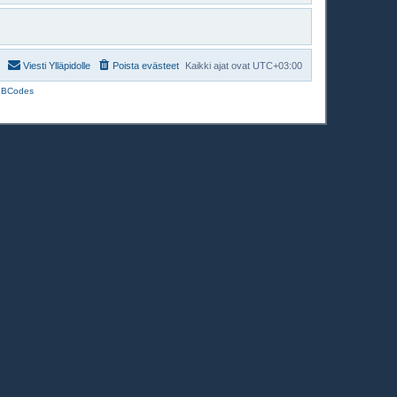
Viesti Ylläpidolle
Poista evästeet
Kaikki ajat ovat
UTC+03:00
BBCodes