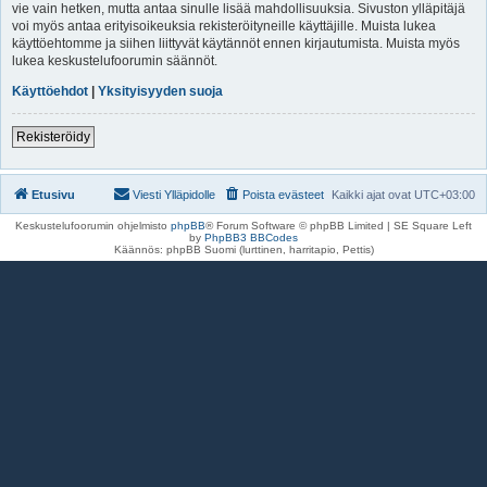
vie vain hetken, mutta antaa sinulle lisää mahdollisuuksia. Sivuston ylläpitäjä
voi myös antaa erityisoikeuksia rekisteröityneille käyttäjille. Muista lukea
käyttöehtomme ja siihen liittyvät käytännöt ennen kirjautumista. Muista myös
lukea keskustelufoorumin säännöt.
Käyttöehdot
|
Yksityisyyden suoja
Rekisteröidy
Etusivu
Viesti Ylläpidolle
Poista evästeet
Kaikki ajat ovat
UTC+03:00
Keskustelufoorumin ohjelmisto
phpBB
® Forum Software © phpBB Limited | SE Square Left
by
PhpBB3 BBCodes
Käännös: phpBB Suomi (lurttinen, harritapio, Pettis)