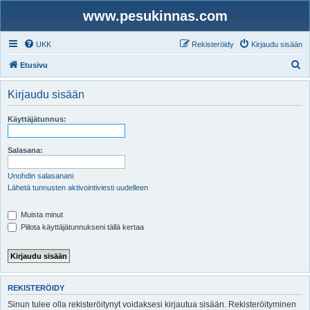
www.pesukinnas.com
UKK
Rekisteröidy
Kirjaudu sisään
E
Etusivu
t
Kirjaudu sisään
s
i
Käyttäjätunnus:
Salasana:
Unohdin salasanani
Lähetä tunnusten aktivointiviesti uudelleen
Muista minut
Piilota käyttäjätunnukseni tällä kertaa
REKISTERÖIDY
Sinun tulee olla rekisteröitynyt voidaksesi kirjautua sisään. Rekisteröityminen