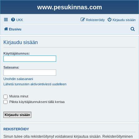
www.pesukinnas.com
UKK
Rekisteröidy
Kirjaudu sisään
E
Etusivu
t
Kirjaudu sisään
s
i
Käyttäjätunnus:
Salasana:
Unohdin salasanani
Lähetä tunnusten aktivointiviesti uudelleen
Muista minut
Piilota käyttäjätunnukseni tällä kertaa
REKISTERÖIDY
Sinun tulee olla rekisteröitynyt voidaksesi kirjautua sisään. Rekisteröityminen