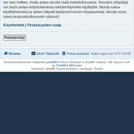
vie vain hetken, mutta antaa sinulle lisää mahdollisuuksia. Sivuston ylläpitäjä
voi myös antaa erityisoikeuksia rekisteröityneille käyttäjille. Muista lukea
käyttöehtomme ja siihen liittyvät käytännöt ennen kirjautumista. Muista myös
lukea keskustelufoorumin säännöt.
Käyttöehdot
|
Yksityisyyden suoja
Rekisteröidy
Etusivu
Viesti Ylläpidolle
Poista evästeet
Kaikki ajat ovat
UTC+03:00
Keskustelufoorumin ohjelmisto
phpBB
® Forum Software © phpBB Limited | SE Square Left
by
PhpBB3 BBCodes
Käännös: phpBB Suomi (lurttinen, harritapio, Pettis)