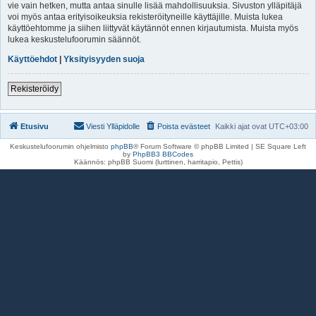
vie vain hetken, mutta antaa sinulle lisää mahdollisuuksia. Sivuston ylläpitäjä
voi myös antaa erityisoikeuksia rekisteröityneille käyttäjille. Muista lukea
käyttöehtomme ja siihen liittyvät käytännöt ennen kirjautumista. Muista myös
lukea keskustelufoorumin säännöt.
Käyttöehdot
|
Yksityisyyden suoja
Rekisteröidy
Etusivu
Viesti Ylläpidolle
Poista evästeet
Kaikki ajat ovat
UTC+03:00
Keskustelufoorumin ohjelmisto
phpBB
® Forum Software © phpBB Limited | SE Square Left
by
PhpBB3 BBCodes
Käännös: phpBB Suomi (lurttinen, harritapio, Pettis)