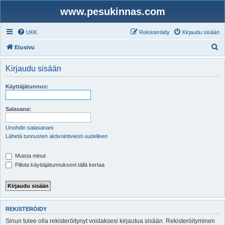
www.pesukinnas.com
UKK
Rekisteröidy
Kirjaudu sisään
E
Etusivu
t
Kirjaudu sisään
s
i
Käyttäjätunnus:
Salasana:
Unohdin salasanani
Lähetä tunnusten aktivointiviesti uudelleen
Muista minut
Piilota käyttäjätunnukseni tällä kertaa
REKISTERÖIDY
Sinun tulee olla rekisteröitynyt voidaksesi kirjautua sisään. Rekisteröityminen