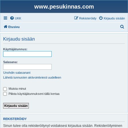
www.pesukinnas.com
UKK
Rekisteröidy
Kirjaudu sisään
E
Etusivu
t
Kirjaudu sisään
s
i
Käyttäjätunnus:
Salasana:
Unohdin salasanani
Lähetä tunnusten aktivointiviesti uudelleen
Muista minut
Piilota käyttäjätunnukseni tällä kertaa
REKISTERÖIDY
Sinun tulee olla rekisteröitynyt voidaksesi kirjautua sisään. Rekisteröityminen