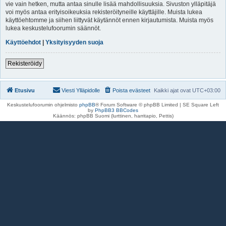
vie vain hetken, mutta antaa sinulle lisää mahdollisuuksia. Sivuston ylläpitäjä
voi myös antaa erityisoikeuksia rekisteröityneille käyttäjille. Muista lukea
käyttöehtomme ja siihen liittyvät käytännöt ennen kirjautumista. Muista myös
lukea keskustelufoorumin säännöt.
Käyttöehdot
|
Yksityisyyden suoja
Rekisteröidy
Etusivu
Viesti Ylläpidolle
Poista evästeet
Kaikki ajat ovat
UTC+03:00
Keskustelufoorumin ohjelmisto
phpBB
® Forum Software © phpBB Limited | SE Square Left
by
PhpBB3 BBCodes
Käännös: phpBB Suomi (lurttinen, harritapio, Pettis)