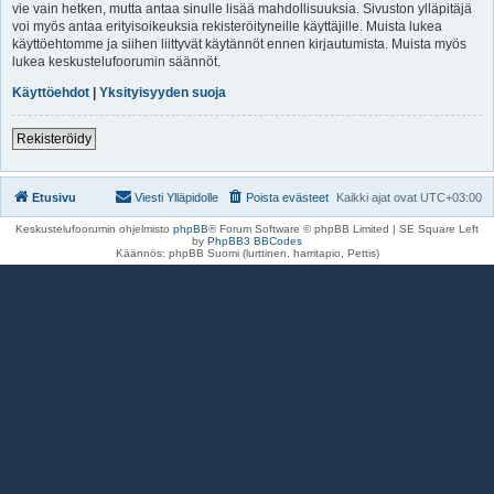
vie vain hetken, mutta antaa sinulle lisää mahdollisuuksia. Sivuston ylläpitäjä
voi myös antaa erityisoikeuksia rekisteröityneille käyttäjille. Muista lukea
käyttöehtomme ja siihen liittyvät käytännöt ennen kirjautumista. Muista myös
lukea keskustelufoorumin säännöt.
Käyttöehdot
|
Yksityisyyden suoja
Rekisteröidy
Etusivu
Viesti Ylläpidolle
Poista evästeet
Kaikki ajat ovat
UTC+03:00
Keskustelufoorumin ohjelmisto
phpBB
® Forum Software © phpBB Limited | SE Square Left
by
PhpBB3 BBCodes
Käännös: phpBB Suomi (lurttinen, harritapio, Pettis)