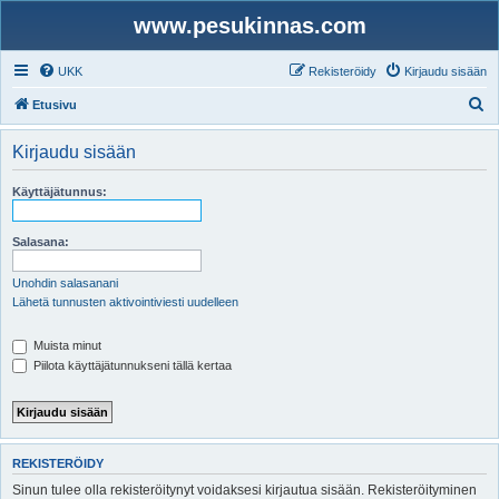
www.pesukinnas.com
UKK
Rekisteröidy
Kirjaudu sisään
E
Etusivu
t
Kirjaudu sisään
s
i
Käyttäjätunnus:
Salasana:
Unohdin salasanani
Lähetä tunnusten aktivointiviesti uudelleen
Muista minut
Piilota käyttäjätunnukseni tällä kertaa
REKISTERÖIDY
Sinun tulee olla rekisteröitynyt voidaksesi kirjautua sisään. Rekisteröityminen