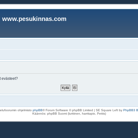
www.pesukinnas.com
t evästeet?
elufoorumin ohjelmisto
phpBB
® Forum Software © phpBB Limited | SE Square Left by
PhpBB3 
Käännös: phpBB Suomi (lurttinen, harritapio, Pettis)