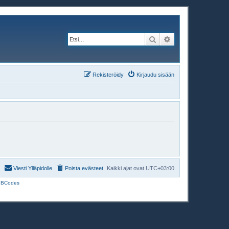
Etsi
Tarkennettu haku
Rekisteröidy
Kirjaudu sisään
Viesti Ylläpidolle
Poista evästeet
Kaikki ajat ovat
UTC+03:00
BBCodes