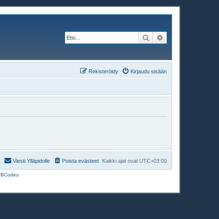
Etsi
Tarkennettu haku
Rekisteröidy
Kirjaudu sisään
Viesti Ylläpidolle
Poista evästeet
Kaikki ajat ovat
UTC+03:00
BBCodes