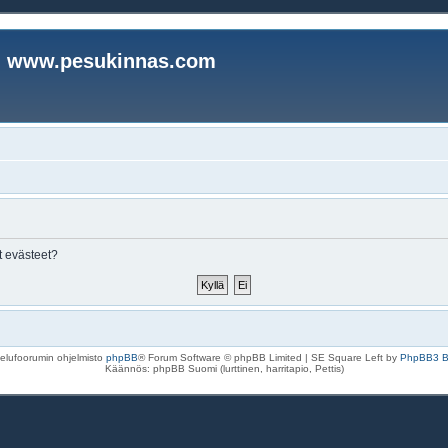
www.pesukinnas.com
t evästeet?
elufoorumin ohjelmisto
phpBB
® Forum Software © phpBB Limited | SE Square Left by
PhpBB3 
Käännös: phpBB Suomi (lurttinen, harritapio, Pettis)