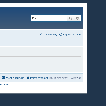
Etsi
Tarkennettu haku
Rekisteröidy
Kirjaudu sisään
Viesti Ylläpidolle
Poista evästeet
Kaikki ajat ovat
UTC+03:00
BBCodes