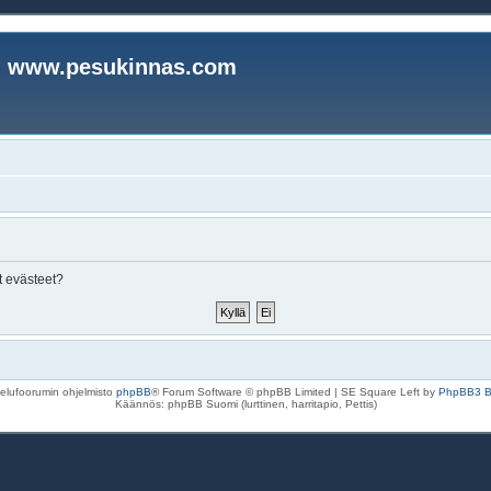
www.pesukinnas.com
t evästeet?
elufoorumin ohjelmisto
phpBB
® Forum Software © phpBB Limited | SE Square Left by
PhpBB3 
Käännös: phpBB Suomi (lurttinen, harritapio, Pettis)