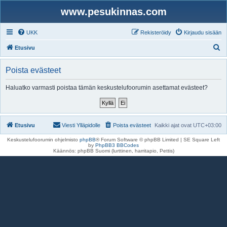
www.pesukinnas.com
UKK
Rekisteröidy
Kirjaudu sisään
E
Etusivu
t
Poista evästeet
s
i
Haluatko varmasti poistaa tämän keskustelufoorumin asettamat evästeet?
Etusivu
Viesti Ylläpidolle
Poista evästeet
Kaikki ajat ovat
UTC+03:00
Keskustelufoorumin ohjelmisto
phpBB
® Forum Software © phpBB Limited | SE Square Left
by
PhpBB3 BBCodes
Käännös: phpBB Suomi (lurttinen, harritapio, Pettis)