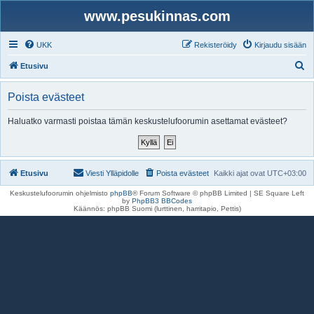
www.pesukinnas.com
UKK
Rekisteröidy
Kirjaudu sisään
E
Etusivu
t
Poista evästeet
s
i
Haluatko varmasti poistaa tämän keskustelufoorumin asettamat evästeet?
Etusivu
Viesti Ylläpidolle
Poista evästeet
Kaikki ajat ovat
UTC+03:00
Keskustelufoorumin ohjelmisto
phpBB
® Forum Software © phpBB Limited | SE Square Left
by
PhpBB3 BBCodes
Käännös: phpBB Suomi (lurttinen, harritapio, Pettis)