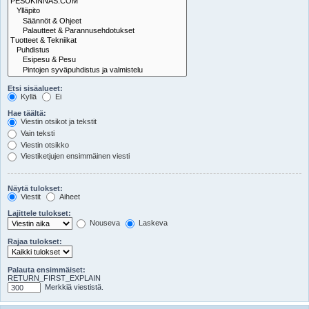
Etsi sisäalueet:
Kyllä
Ei
Hae täältä:
Viestin otsikot ja tekstit
Vain teksti
Viestin otsikko
Viestiketjujen ensimmäinen viesti
Näytä tulokset:
Viestit
Aiheet
Lajittele tulokset:
Nouseva
Laskeva
Rajaa tulokset:
Palauta ensimmäiset:
RETURN_FIRST_EXPLAIN
Merkkiä viestistä.