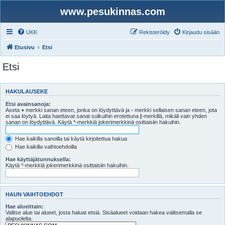
www.pesukinnas.com
UKK
Rekisteröidy
Kirjaudu sisään
Etusivu
Etsi
Etsi
HAKULAUSEKE
Etsi avainsanoja:
Aseta
+
merkki sanan eteen, jonka on löydyttävä ja
-
merkki sellaisen sanan eteen, jota
ei saa löytyä. Laita haettavat sanat sulkuihin erotettuna
|
-merkillä, mikäli vain yhden
sanan on löydyttävä. Käytä *-merkkiä jokerimerkkinä osittaisiin hakuihin.
Hae kaikilla sanoilla tai käytä kirjoitettua hakua
Hae kaikilla vaihtoehdoilla
Hae käyttäjätunnuksella:
Käytä *-merkkiä jokerimerkkinä osittaisiin hakuihin.
HAUN VAIHTOEHDOT
Hae alueittain:
Valitse alue tai alueet, josta haluat etsiä. Sisäalueet voidaan hakea valitsemalla se
alapuolelta.