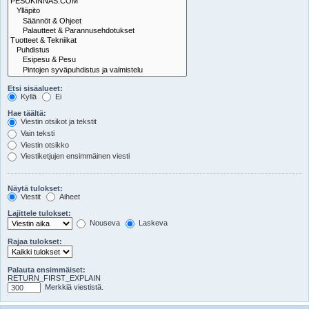
Etsi sisäalueet:
Kyllä
Ei
Hae täältä:
Viestin otsikot ja tekstit
Vain teksti
Viestin otsikko
Viestiketjujen ensimmäinen viesti
Näytä tulokset:
Viestit
Aiheet
Lajittele tulokset:
Nouseva
Laskeva
Rajaa tulokset:
Palauta ensimmäiset:
RETURN_FIRST_EXPLAIN
Merkkiä viestistä.