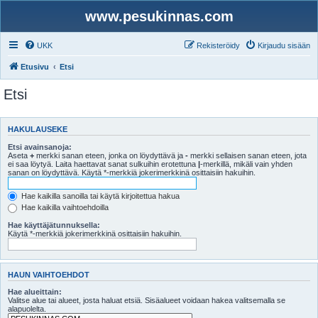
www.pesukinnas.com
UKK
Rekisteröidy
Kirjaudu sisään
Etusivu
Etsi
Etsi
HAKULAUSEKE
Etsi avainsanoja:
Aseta
+
merkki sanan eteen, jonka on löydyttävä ja
-
merkki sellaisen sanan eteen, jota
ei saa löytyä. Laita haettavat sanat sulkuihin erotettuna
|
-merkillä, mikäli vain yhden
sanan on löydyttävä. Käytä *-merkkiä jokerimerkkinä osittaisiin hakuihin.
Hae kaikilla sanoilla tai käytä kirjoitettua hakua
Hae kaikilla vaihtoehdoilla
Hae käyttäjätunnuksella:
Käytä *-merkkiä jokerimerkkinä osittaisiin hakuihin.
HAUN VAIHTOEHDOT
Hae alueittain:
Valitse alue tai alueet, josta haluat etsiä. Sisäalueet voidaan hakea valitsemalla se
alapuolelta.