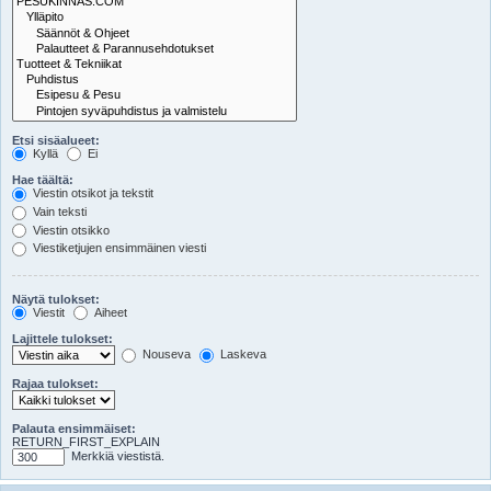
Etsi sisäalueet:
Kyllä
Ei
Hae täältä:
Viestin otsikot ja tekstit
Vain teksti
Viestin otsikko
Viestiketjujen ensimmäinen viesti
Näytä tulokset:
Viestit
Aiheet
Lajittele tulokset:
Nouseva
Laskeva
Rajaa tulokset:
Palauta ensimmäiset:
RETURN_FIRST_EXPLAIN
Merkkiä viestistä.