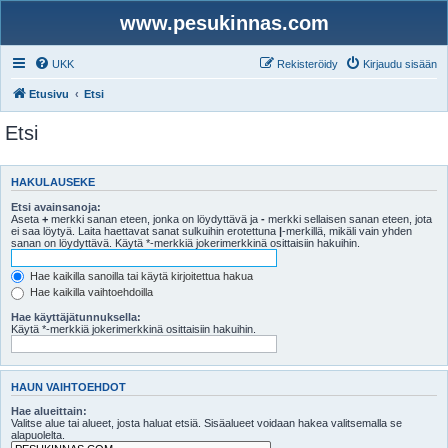
www.pesukinnas.com
UKK
Rekisteröidy
Kirjaudu sisään
Etusivu
Etsi
Etsi
HAKULAUSEKE
Etsi avainsanoja:
Aseta
+
merkki sanan eteen, jonka on löydyttävä ja
-
merkki sellaisen sanan eteen, jota
ei saa löytyä. Laita haettavat sanat sulkuihin erotettuna
|
-merkillä, mikäli vain yhden
sanan on löydyttävä. Käytä *-merkkiä jokerimerkkinä osittaisiin hakuihin.
Hae kaikilla sanoilla tai käytä kirjoitettua hakua
Hae kaikilla vaihtoehdoilla
Hae käyttäjätunnuksella:
Käytä *-merkkiä jokerimerkkinä osittaisiin hakuihin.
HAUN VAIHTOEHDOT
Hae alueittain:
Valitse alue tai alueet, josta haluat etsiä. Sisäalueet voidaan hakea valitsemalla se
alapuolelta.