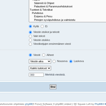
Kyllä
Ei
Viestin otsikot ja tekstit
Vain teksti
Viestin otsikko
Viestiketjujen ensimmäinen viesti
Viestit
Aiheet
Nouseva
Laskeva
Merkkiä viestistä.
elufoorumin ohjelmisto
phpBB
® Forum Software © phpBB Limited | SE Square Left by
PhpBB3 