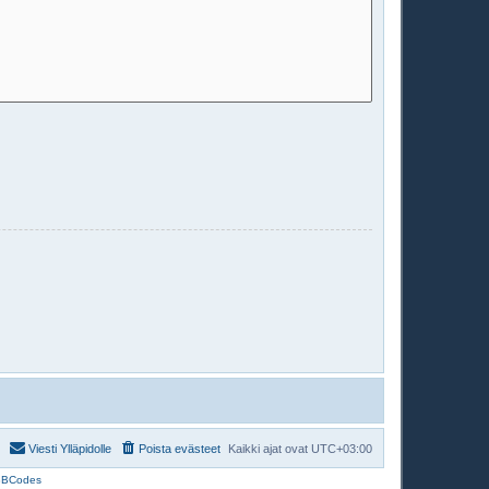
Viesti Ylläpidolle
Poista evästeet
Kaikki ajat ovat
UTC+03:00
BBCodes