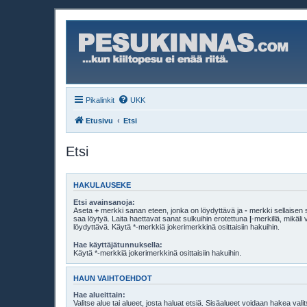
Pikalinkit
UKK
Etusivu
Etsi
Etsi
HAKULAUSEKE
Etsi avainsanoja:
Aseta
+
merkki sanan eteen, jonka on löydyttävä ja
-
merkki sellaisen s
saa löytyä. Laita haettavat sanat sulkuihin erotettuna
|
-merkillä, mikäl
löydyttävä. Käytä *-merkkiä jokerimerkkinä osittaisiin hakuihin.
Hae käyttäjätunnuksella:
Käytä *-merkkiä jokerimerkkinä osittaisiin hakuihin.
HAUN VAIHTOEHDOT
Hae alueittain:
Valitse alue tai alueet, josta haluat etsiä. Sisäalueet voidaan hakea vali