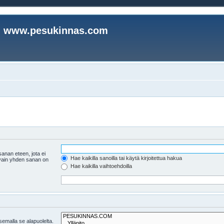
www.pesukinnas.com
anan eteen, jota ei
Hae kaikilla sanoilla tai käytä kirjoitettua hakua
i vain yhden sanan on
Hae kaikilla vaihtoehdoilla
tsemalla se alapuolelta.