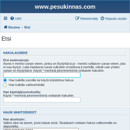
www.pesukinnas.com
UKK
Rekisteröidy
Kirjaudu sisään
Etusivu
Etsi
Etsi
HAKULAUSEKE
Etsi avainsanoja:
Aseta
+
merkki sanan eteen, jonka on löydyttävä ja
-
merkki sellaisen sanan eteen, jota
ei saa löytyä. Laita haettavat sanat sulkuihin erotettuna
|
-merkillä, mikäli vain yhden
sanan on löydyttävä. Käytä *-merkkiä jokerimerkkinä osittaisiin hakuihin.
Hae kaikilla sanoilla tai käytä kirjoitettua hakua
Hae kaikilla vaihtoehdoilla
Hae käyttäjätunnuksella:
Käytä *-merkkiä jokerimerkkinä osittaisiin hakuihin.
HAUN VAIHTOEHDOT
Hae alueittain:
Valitse alue tai alueet, josta haluat etsiä. Sisäalueet voidaan hakea valitsemalla se
alapuolelta.