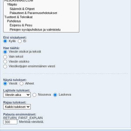
Etsi sisäalueet:
Kyllä
Ei
Hae täältä:
Viestin otsikot ja tekstit
Vain teksti
Viestin otsikko
Viestiketjujen ensimmäinen viesti
Näytä tulokset:
Viestit
Aiheet
Lajittele tulokset:
Nouseva
Laskeva
Rajaa tulokset:
Palauta ensimmäiset:
RETURN_FIRST_EXPLAIN
Merkkiä viestistä.