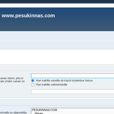
www.pesukinnas.com
anan eteen, jota ei
Hae kaikilla sanoilla tai käytä kirjoitettua hakua
i vain yhden sanan on
Hae kaikilla vaihtoehdoilla
tsemalla se alapuolelta.