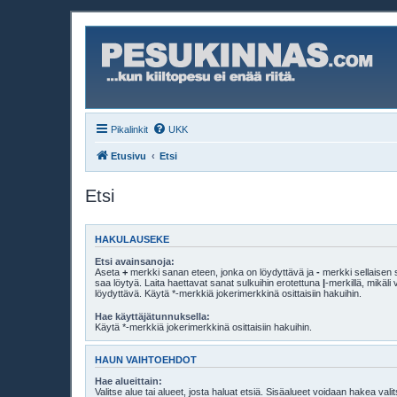
Pikalinkit
UKK
Etusivu
Etsi
Etsi
HAKULAUSEKE
Etsi avainsanoja:
Aseta
+
merkki sanan eteen, jonka on löydyttävä ja
-
merkki sellaisen s
saa löytyä. Laita haettavat sanat sulkuihin erotettuna
|
-merkillä, mikäl
löydyttävä. Käytä *-merkkiä jokerimerkkinä osittaisiin hakuihin.
Hae käyttäjätunnuksella:
Käytä *-merkkiä jokerimerkkinä osittaisiin hakuihin.
HAUN VAIHTOEHDOT
Hae alueittain:
Valitse alue tai alueet, josta haluat etsiä. Sisäalueet voidaan hakea vali