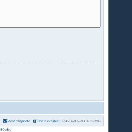
Viesti Ylläpidolle
Poista evästeet
Kaikki ajat ovat
UTC+03:00
BBCodes