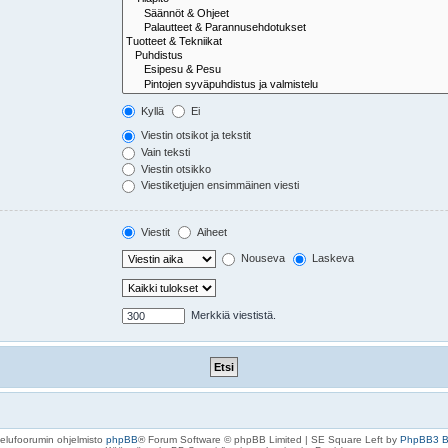
Kyllä
Ei
Viestin otsikot ja tekstit
Vain teksti
Viestin otsikko
Viestiketjujen ensimmäinen viesti
Viestit
Aiheet
Nouseva
Laskeva
Merkkiä viestistä.
elufoorumin ohjelmisto
phpBB
® Forum Software © phpBB Limited | SE Square Left by
PhpBB3 