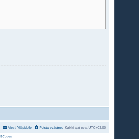
Viesti Ylläpidolle
Poista evästeet
Kaikki ajat ovat
UTC+03:00
BBCodes