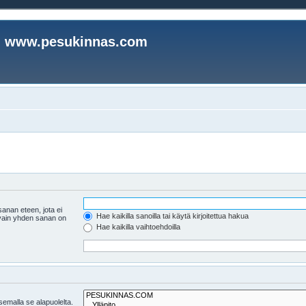
www.pesukinnas.com
anan eteen, jota ei
Hae kaikilla sanoilla tai käytä kirjoitettua hakua
i vain yhden sanan on
Hae kaikilla vaihtoehdoilla
tsemalla se alapuolelta.