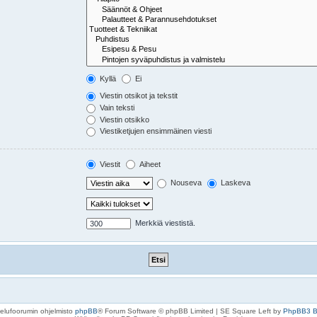
Kyllä
Ei
Viestin otsikot ja tekstit
Vain teksti
Viestin otsikko
Viestiketjujen ensimmäinen viesti
Viestit
Aiheet
Nouseva
Laskeva
Merkkiä viestistä.
elufoorumin ohjelmisto
phpBB
® Forum Software © phpBB Limited | SE Square Left by
PhpBB3 