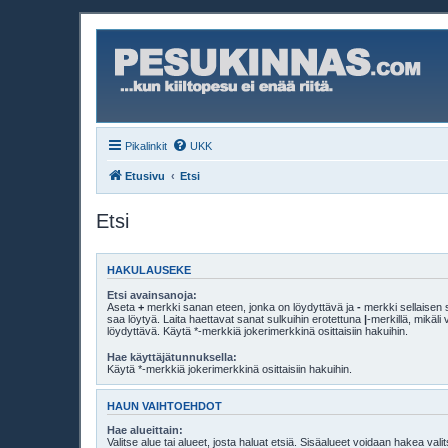
Pikalinkit
UKK
Etusivu
Etsi
Etsi
HAKULAUSEKE
Etsi avainsanoja:
Aseta
+
merkki sanan eteen, jonka on löydyttävä ja
-
merkki sellaisen s
saa löytyä. Laita haettavat sanat sulkuihin erotettuna
|
-merkillä, mikäl
löydyttävä. Käytä *-merkkiä jokerimerkkinä osittaisiin hakuihin.
Hae käyttäjätunnuksella:
Käytä *-merkkiä jokerimerkkinä osittaisiin hakuihin.
HAUN VAIHTOEHDOT
Hae alueittain:
Valitse alue tai alueet, josta haluat etsiä. Sisäalueet voidaan hakea vali