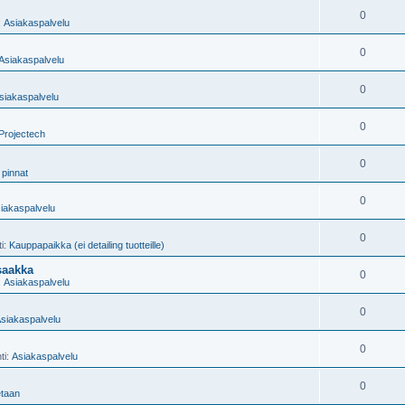
0
:
Asiakaspalvelu
0
Asiakaspalvelu
0
siakaspalvelu
0
Projectech
0
 pinnat
0
iakaspalvelu
0
ti:
Kauppapaikka (ei detailing tuotteille)
saakka
0
:
Asiakaspalvelu
0
siakaspalvelu
0
ti:
Asiakaspalvelu
0
taan