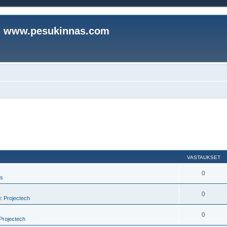
www.pesukinnas.com
VASTAUKSET
0
us
0
i:
Projectech
0
Projectech