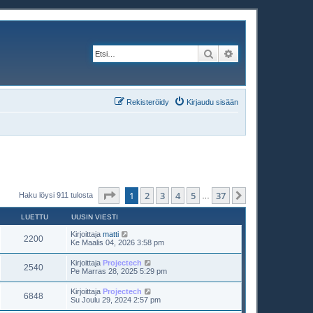
Etsi
Tarkennettu haku
Rekisteröidy
Kirjaudu sisään
Sivu
1
/
37
1
2
3
4
5
37
Seuraava
Haku löysi 911 tulosta
…
LUETTU
UUSIN VIESTI
Kirjoittaja
matti
2200
Ke Maalis 04, 2026 3:58 pm
Kirjoittaja
Projectech
2540
Pe Marras 28, 2025 5:29 pm
Kirjoittaja
Projectech
6848
Su Joulu 29, 2024 2:57 pm