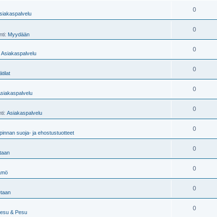
0
siakaspalvelu
0
nti:
Myydään
0
:
Asiakaspalvelu
0
ätilat
0
siakaspalvelu
0
nti:
Asiakaspalvelu
0
pinnan suoja- ja ehostustuotteet
0
taan
0
ämö
0
taan
0
pesu & Pesu