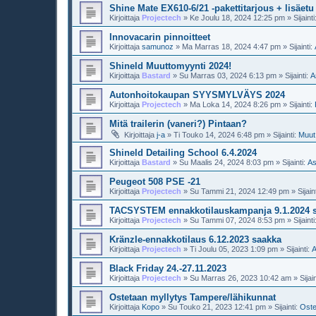
Shine Mate EX610-6/21 -pakettitarjous + lisäetu
Kirjoittaja
Projectech
»
Ke Joulu 18, 2024 12:25 pm
» Sijainti
Innovacarin pinnoitteet
Kirjoittaja
samunoz
»
Ma Marras 18, 2024 4:47 pm
» Sijainti:
Shineld Muuttomyynti 2024!
Kirjoittaja
Bastard
»
Su Marras 03, 2024 6:13 pm
» Sijainti:
A
Autonhoitokaupan SYYSMYLVÄYS 2024
Kirjoittaja
Projectech
»
Ma Loka 14, 2024 8:26 pm
» Sijainti:
Mitä trailerin (vaneri?) Pintaan?
Kirjoittaja
j-a
»
Ti Touko 14, 2024 6:48 pm
» Sijainti:
Muut
Shineld Detailing School 6.4.2024
Kirjoittaja
Bastard
»
Su Maalis 24, 2024 8:03 pm
» Sijainti:
As
Peugeot 508 PSE -21
Kirjoittaja
Projectech
»
Su Tammi 21, 2024 12:49 pm
» Sijain
TACSYSTEM ennakkotilauskampanja 9.1.2024 
Kirjoittaja
Projectech
»
Su Tammi 07, 2024 8:53 pm
» Sijainti
Kränzle-ennakkotilaus 6.12.2023 saakka
Kirjoittaja
Projectech
»
Ti Joulu 05, 2023 1:09 pm
» Sijainti:
A
Black Friday 24.-27.11.2023
Kirjoittaja
Projectech
»
Su Marras 26, 2023 10:42 am
» Sijain
Ostetaan myllytys Tampere/lähikunnat
Kirjoittaja
Kopo
»
Su Touko 21, 2023 12:41 pm
» Sijainti:
Oste