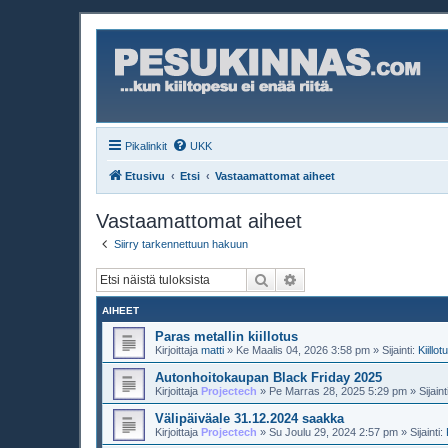
Pikalinkit
UKK
Etusivu
Etsi
Vastaamattomat aiheet
Vastaamattomat aiheet
Siirry tarkennettuun hakuun
Etsi
Tarkennettu haku
AIHEET
Paras metallin kiillotus
Kirjoittaja
matti
»
Ke Maalis 04, 2026 3:58 pm
» Sijainti:
Kiillot
Autonhoitokaupan Black Friday 2025
Kirjoittaja
Projectech
»
Pe Marras 28, 2025 5:29 pm
» Sijaint
Välipäiväale 31.12.2024 saakka
Kirjoittaja
Projectech
»
Su Joulu 29, 2024 2:57 pm
» Sijainti: