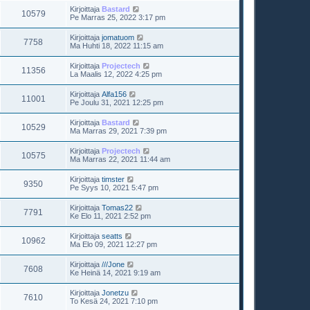
Kirjoittaja
Bastard
10579
Pe Marras 25, 2022 3:17 pm
Kirjoittaja
jomatuom
7758
Ma Huhti 18, 2022 11:15 am
Kirjoittaja
Projectech
11356
La Maalis 12, 2022 4:25 pm
Kirjoittaja
Alfa156
11001
Pe Joulu 31, 2021 12:25 pm
Kirjoittaja
Bastard
10529
Ma Marras 29, 2021 7:39 pm
Kirjoittaja
Projectech
10575
Ma Marras 22, 2021 11:44 am
Kirjoittaja
timster
9350
Pe Syys 10, 2021 5:47 pm
Kirjoittaja
Tomas22
7791
Ke Elo 11, 2021 2:52 pm
Kirjoittaja
seatts
10962
Ma Elo 09, 2021 12:27 pm
Kirjoittaja
///Jone
7608
Ke Heinä 14, 2021 9:19 am
Kirjoittaja
Jonetzu
7610
To Kesä 24, 2021 7:10 pm