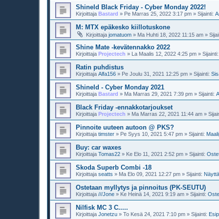
Shineld Black Friday - Cyber Monday 2022!
Kirjoittaja
Bastard
»
Pe Marras 25, 2022 3:17 pm
» Sijainti:
A
M: MTX epäkesko kiillotuskone
Kirjoittaja
jomatuom
»
Ma Huhti 18, 2022 11:15 am
» Sijai
Shine Mate -kevätennakko 2022
Kirjoittaja
Projectech
»
La Maalis 12, 2022 4:25 pm
» Sijainti
Ratin puhdistus
Kirjoittaja
Alfa156
»
Pe Joulu 31, 2021 12:25 pm
» Sijainti:
Sis
Shineld - Cyber Monday 2021
Kirjoittaja
Bastard
»
Ma Marras 29, 2021 7:39 pm
» Sijainti:
A
Black Friday -ennakkotarjoukset
Kirjoittaja
Projectech
»
Ma Marras 22, 2021 11:44 am
» Sijai
Pinnoite uuteen autoon @ PKS?
Kirjoittaja
timster
»
Pe Syys 10, 2021 5:47 pm
» Sijainti:
Maali
Buy: car waxes
Kirjoittaja
Tomas22
»
Ke Elo 11, 2021 2:52 pm
» Sijainti:
Oste
Skoda Superb Combi -18
Kirjoittaja
seatts
»
Ma Elo 09, 2021 12:27 pm
» Sijainti:
Näytt
Ostetaan myllytys ja pinnoitus (PK-SEUTU)
Kirjoittaja
///Jone
»
Ke Heinä 14, 2021 9:19 am
» Sijainti:
Oste
Nilfisk MC 3 C.....
Kirjoittaja
Jonetzu
»
To Kesä 24, 2021 7:10 pm
» Sijainti:
Esi