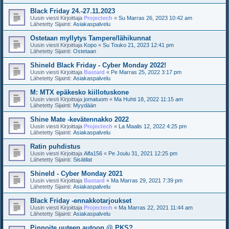
Black Friday 24.-27.11.2023
Uusin viesti Kirjoittaja
Projectech
«
Su Marras 26, 2023 10:42 am
Lähetetty Sijainti:
Asiakaspalvelu
Ostetaan myllytys Tampere/lähikunnat
Uusin viesti Kirjoittaja
Kopo
«
Su Touko 21, 2023 12:41 pm
Lähetetty Sijainti:
Ostetaan
Shineld Black Friday - Cyber Monday 2022!
Uusin viesti Kirjoittaja
Bastard
«
Pe Marras 25, 2022 3:17 pm
Lähetetty Sijainti:
Asiakaspalvelu
M: MTX epäkesko kiillotuskone
Uusin viesti Kirjoittaja
jomatuom
«
Ma Huhti 18, 2022 11:15 am
Lähetetty Sijainti:
Myydään
Shine Mate -kevätennakko 2022
Uusin viesti Kirjoittaja
Projectech
«
La Maalis 12, 2022 4:25 pm
Lähetetty Sijainti:
Asiakaspalvelu
Ratin puhdistus
Uusin viesti Kirjoittaja
Alfa156
«
Pe Joulu 31, 2021 12:25 pm
Lähetetty Sijainti:
Sisätilat
Shineld - Cyber Monday 2021
Uusin viesti Kirjoittaja
Bastard
«
Ma Marras 29, 2021 7:39 pm
Lähetetty Sijainti:
Asiakaspalvelu
Black Friday -ennakkotarjoukset
Uusin viesti Kirjoittaja
Projectech
«
Ma Marras 22, 2021 11:44 am
Lähetetty Sijainti:
Asiakaspalvelu
Pinnoite uuteen autoon @ PKS?