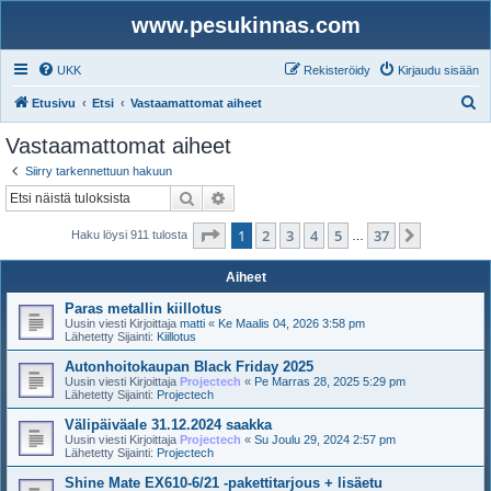
www.pesukinnas.com
UKK
Rekisteröidy
Kirjaudu sisään
E
Etusivu
Etsi
Vastaamattomat aiheet
t
Vastaamattomat aiheet
s
Siirry tarkennettuun hakuun
i
Etsi
Tarkennettu haku
Sivu
1
/
37
1
2
3
4
5
37
Seuraava
Haku löysi 911 tulosta
…
Aiheet
Paras metallin kiillotus
Uusin viesti Kirjoittaja
matti
«
Ke Maalis 04, 2026 3:58 pm
Lähetetty Sijainti:
Kiillotus
Autonhoitokaupan Black Friday 2025
Uusin viesti Kirjoittaja
Projectech
«
Pe Marras 28, 2025 5:29 pm
Lähetetty Sijainti:
Projectech
Välipäiväale 31.12.2024 saakka
Uusin viesti Kirjoittaja
Projectech
«
Su Joulu 29, 2024 2:57 pm
Lähetetty Sijainti:
Projectech
Shine Mate EX610-6/21 -pakettitarjous + lisäetu