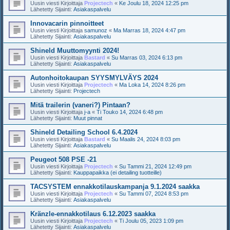
Uusin viesti Kirjoittaja
Projectech
«
Ke Joulu 18, 2024 12:25 pm
Lähetetty Sijainti:
Asiakaspalvelu
Innovacarin pinnoitteet
Uusin viesti Kirjoittaja
samunoz
«
Ma Marras 18, 2024 4:47 pm
Lähetetty Sijainti:
Asiakaspalvelu
Shineld Muuttomyynti 2024!
Uusin viesti Kirjoittaja
Bastard
«
Su Marras 03, 2024 6:13 pm
Lähetetty Sijainti:
Asiakaspalvelu
Autonhoitokaupan SYYSMYLVÄYS 2024
Uusin viesti Kirjoittaja
Projectech
«
Ma Loka 14, 2024 8:26 pm
Lähetetty Sijainti:
Projectech
Mitä trailerin (vaneri?) Pintaan?
Uusin viesti Kirjoittaja
j-a
«
Ti Touko 14, 2024 6:48 pm
Lähetetty Sijainti:
Muut pinnat
Shineld Detailing School 6.4.2024
Uusin viesti Kirjoittaja
Bastard
«
Su Maalis 24, 2024 8:03 pm
Lähetetty Sijainti:
Asiakaspalvelu
Peugeot 508 PSE -21
Uusin viesti Kirjoittaja
Projectech
«
Su Tammi 21, 2024 12:49 pm
Lähetetty Sijainti:
Kauppapaikka (ei detailing tuotteille)
TACSYSTEM ennakkotilauskampanja 9.1.2024 saakka
Uusin viesti Kirjoittaja
Projectech
«
Su Tammi 07, 2024 8:53 pm
Lähetetty Sijainti:
Asiakaspalvelu
Kränzle-ennakkotilaus 6.12.2023 saakka
Uusin viesti Kirjoittaja
Projectech
«
Ti Joulu 05, 2023 1:09 pm
Lähetetty Sijainti:
Asiakaspalvelu