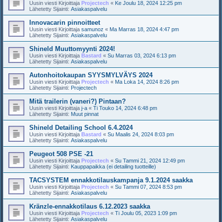
Uusin viesti Kirjoittaja
Projectech
«
Ke Joulu 18, 2024 12:25 pm
Lähetetty Sijainti:
Asiakaspalvelu
Innovacarin pinnoitteet
Uusin viesti Kirjoittaja
samunoz
«
Ma Marras 18, 2024 4:47 pm
Lähetetty Sijainti:
Asiakaspalvelu
Shineld Muuttomyynti 2024!
Uusin viesti Kirjoittaja
Bastard
«
Su Marras 03, 2024 6:13 pm
Lähetetty Sijainti:
Asiakaspalvelu
Autonhoitokaupan SYYSMYLVÄYS 2024
Uusin viesti Kirjoittaja
Projectech
«
Ma Loka 14, 2024 8:26 pm
Lähetetty Sijainti:
Projectech
Mitä trailerin (vaneri?) Pintaan?
Uusin viesti Kirjoittaja
j-a
«
Ti Touko 14, 2024 6:48 pm
Lähetetty Sijainti:
Muut pinnat
Shineld Detailing School 6.4.2024
Uusin viesti Kirjoittaja
Bastard
«
Su Maalis 24, 2024 8:03 pm
Lähetetty Sijainti:
Asiakaspalvelu
Peugeot 508 PSE -21
Uusin viesti Kirjoittaja
Projectech
«
Su Tammi 21, 2024 12:49 pm
Lähetetty Sijainti:
Kauppapaikka (ei detailing tuotteille)
TACSYSTEM ennakkotilauskampanja 9.1.2024 saakka
Uusin viesti Kirjoittaja
Projectech
«
Su Tammi 07, 2024 8:53 pm
Lähetetty Sijainti:
Asiakaspalvelu
Kränzle-ennakkotilaus 6.12.2023 saakka
Uusin viesti Kirjoittaja
Projectech
«
Ti Joulu 05, 2023 1:09 pm
Lähetetty Sijainti:
Asiakaspalvelu