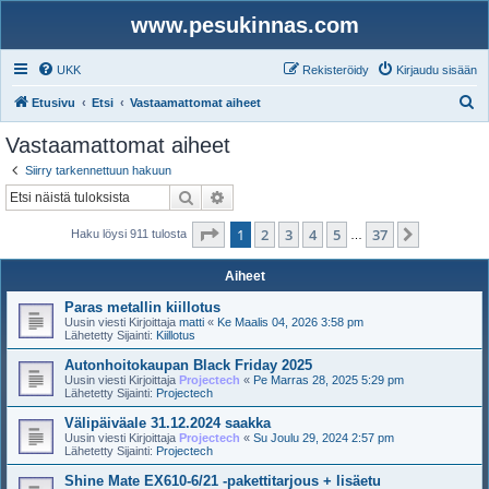
www.pesukinnas.com
UKK
Rekisteröidy
Kirjaudu sisään
E
Etusivu
Etsi
Vastaamattomat aiheet
t
Vastaamattomat aiheet
s
Siirry tarkennettuun hakuun
i
Etsi
Tarkennettu haku
Sivu
1
/
37
1
2
3
4
5
37
Seuraava
Haku löysi 911 tulosta
…
Aiheet
Paras metallin kiillotus
Uusin viesti Kirjoittaja
matti
«
Ke Maalis 04, 2026 3:58 pm
Lähetetty Sijainti:
Kiillotus
Autonhoitokaupan Black Friday 2025
Uusin viesti Kirjoittaja
Projectech
«
Pe Marras 28, 2025 5:29 pm
Lähetetty Sijainti:
Projectech
Välipäiväale 31.12.2024 saakka
Uusin viesti Kirjoittaja
Projectech
«
Su Joulu 29, 2024 2:57 pm
Lähetetty Sijainti:
Projectech
Shine Mate EX610-6/21 -pakettitarjous + lisäetu