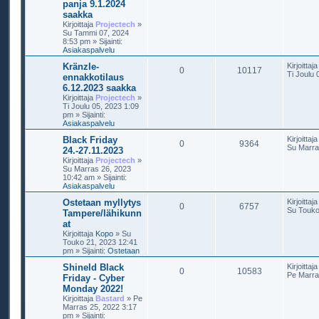
panja 9.1.2024
saakka
Kirjoittaja
Projectech
»
Su Tammi 07, 2024
8:53 pm
» Sijainti:
Asiakaspalvelu
Kränzle-
Kirjoittaj
0
10117
Ti Joulu 
ennakkotilaus
6.12.2023 saakka
Kirjoittaja
Projectech
»
Ti Joulu 05, 2023 1:09
pm
» Sijainti:
Asiakaspalvelu
Black Friday
Kirjoittaj
0
9364
Su Marra
24.-27.11.2023
Kirjoittaja
Projectech
»
Su Marras 26, 2023
10:42 am
» Sijainti:
Asiakaspalvelu
Ostetaan myllytys
Kirjoittaj
0
6757
Su Touko
Tampere/lähikunn
at
Kirjoittaja
Kopo
»
Su
Touko 21, 2023 12:41
pm
» Sijainti:
Ostetaan
Shineld Black
Kirjoittaj
0
10583
Pe Marra
Friday - Cyber
Monday 2022!
Kirjoittaja
Bastard
»
Pe
Marras 25, 2022 3:17
pm
» Sijainti: