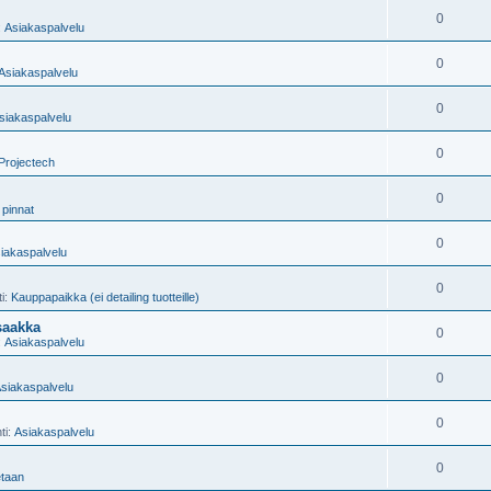
0
:
Asiakaspalvelu
0
Asiakaspalvelu
0
siakaspalvelu
0
Projectech
0
 pinnat
0
iakaspalvelu
0
ti:
Kauppapaikka (ei detailing tuotteille)
saakka
0
:
Asiakaspalvelu
0
siakaspalvelu
0
ti:
Asiakaspalvelu
0
taan