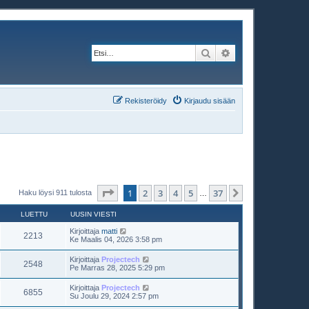
Etsi
Tarkennettu haku
Rekisteröidy
Kirjaudu sisään
Sivu
1
/
37
1
2
3
4
5
37
Seuraava
Haku löysi 911 tulosta
…
LUETTU
UUSIN VIESTI
Kirjoittaja
matti
2213
Ke Maalis 04, 2026 3:58 pm
Kirjoittaja
Projectech
2548
Pe Marras 28, 2025 5:29 pm
Kirjoittaja
Projectech
6855
Su Joulu 29, 2024 2:57 pm