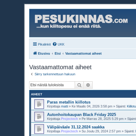
Pikalinkit
UKK
Etusivu
Etsi
Vastaamattomat aiheet
Vastaamattomat aiheet
Siirry tarkennettuun hakuun
Etsi
Tarkennettu haku
AIHEET
Paras metallin kiillotus
Kirjoittaja
matti
»
Ke Maalis 04, 2026 3:58 pm
» Sijainti:
Kiillot
Autonhoitokaupan Black Friday 2025
Kirjoittaja
Projectech
»
Pe Marras 28, 2025 5:29 pm
» Sijaint
Välipäiväale 31.12.2024 saakka
Kirjoittaja
Projectech
»
Su Joulu 29, 2024 2:57 pm
» Sijainti: