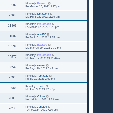
Kirjoittaja
Bastard
10587
Pe Marras 25, 2022 3:17 pm
Kirjoittaja
jomatuom
7768
Ma Huhti 18, 2022 11:15 am
Kirjoittaja
Projectech
11363
La Maalis 12, 2022 4:25 pm
Kirjoittaja
Alfa156
11007
Pe Joulu 31, 2021 12:25 pm
Kirjoittaja
Bastard
10532
Ma Marras 29, 2021 7:39 pm
Kirjoittaja
Projectech
10577
Ma Marras 22, 2021 11:44 am
Kirjoittaja
timster
9354
Pe Syys 10, 2021 5:47 pm
Kirjoittaja
Tomas22
7793
Ke Elo 11, 2021 2:52 pm
Kirjoittaja
seatts
10968
Ma Elo 09, 2021 12:27 pm
Kirjoittaja
///Jone
7609
Ke Heinä 14, 2021 9:19 am
Kirjoittaja
Jonetzu
7612
To Kesä 24, 2021 7:10 pm