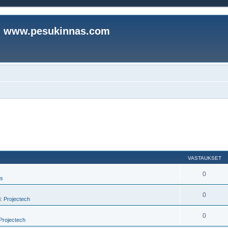
www.pesukinnas.com
VASTAUKSET
0
us
0
i:
Projectech
0
Projectech