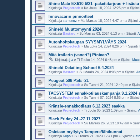
Shine Mate EX610-6/21 -pakettitarjous + lisäetu
Kirjoittaja
Projectech
»
Ke Joulu 18, 2024 12:25 pm
» Sijainti
Innovacarin pinnoitteet
Kirjoittaja
samunoz
»
Ma Marras 18, 2024 4:47 pm
» Sijainti:
Shineld Muuttomyynti 2024!
Kirjoittaja
Bastard
»
Su Marras 03, 2024 6:13 pm
» Sijainti:
A
Autonhoitokaupan SYYSMYLVÄYS 2024
Kirjoittaja
Projectech
»
Ma Loka 14, 2024 8:26 pm
» Sijainti:
Mitä trailerin (vaneri?) Pintaan?
Kirjoittaja
j-a
»
Ti Touko 14, 2024 6:48 pm
» Sijainti:
Muut
Shineld Detailing School 6.4.2024
Kirjoittaja
Bastard
»
Su Maalis 24, 2024 8:03 pm
» Sijainti:
As
Peugeot 508 PSE -21
Kirjoittaja
Projectech
»
Su Tammi 21, 2024 12:49 pm
» Sijain
TACSYSTEM ennakkotilauskampanja 9.1.2024 
Kirjoittaja
Projectech
»
Su Tammi 07, 2024 8:53 pm
» Sijainti
Kränzle-ennakkotilaus 6.12.2023 saakka
Kirjoittaja
Projectech
»
Ti Joulu 05, 2023 1:09 pm
» Sijainti:
A
Black Friday 24.-27.11.2023
Kirjoittaja
Projectech
»
Su Marras 26, 2023 10:42 am
» Sijain
Ostetaan myllytys Tampere/lähikunnat
Kirjoittaja
Kopo
»
Su Touko 21, 2023 12:41 pm
» Sijainti:
Oste