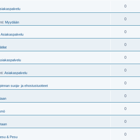
0
siakaspalvelu
0
nti:
Myydään
0
:
Asiakaspalvelu
0
ätilat
0
siakaspalvelu
0
nti:
Asiakaspalvelu
0
pinnan suoja- ja ehostustuotteet
0
taan
0
ämö
0
taan
0
pesu & Pesu