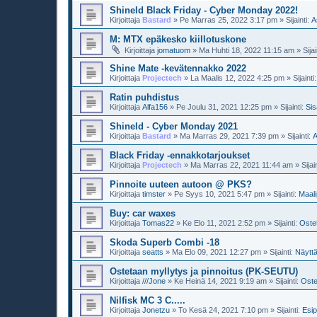
Shineld Black Friday - Cyber Monday 2022!
Kirjoittaja
Bastard
»
Pe Marras 25, 2022 3:17 pm
» Sijainti:
A
M: MTX epäkesko kiillotuskone
Kirjoittaja
jomatuom
»
Ma Huhti 18, 2022 11:15 am
» Sijai
Shine Mate -kevätennakko 2022
Kirjoittaja
Projectech
»
La Maalis 12, 2022 4:25 pm
» Sijainti
Ratin puhdistus
Kirjoittaja
Alfa156
»
Pe Joulu 31, 2021 12:25 pm
» Sijainti:
Sis
Shineld - Cyber Monday 2021
Kirjoittaja
Bastard
»
Ma Marras 29, 2021 7:39 pm
» Sijainti:
A
Black Friday -ennakkotarjoukset
Kirjoittaja
Projectech
»
Ma Marras 22, 2021 11:44 am
» Sijai
Pinnoite uuteen autoon @ PKS?
Kirjoittaja
timster
»
Pe Syys 10, 2021 5:47 pm
» Sijainti:
Maali
Buy: car waxes
Kirjoittaja
Tomas22
»
Ke Elo 11, 2021 2:52 pm
» Sijainti:
Oste
Skoda Superb Combi -18
Kirjoittaja
seatts
»
Ma Elo 09, 2021 12:27 pm
» Sijainti:
Näytt
Ostetaan myllytys ja pinnoitus (PK-SEUTU)
Kirjoittaja
///Jone
»
Ke Heinä 14, 2021 9:19 am
» Sijainti:
Oste
Nilfisk MC 3 C.....
Kirjoittaja
Jonetzu
»
To Kesä 24, 2021 7:10 pm
» Sijainti:
Esi