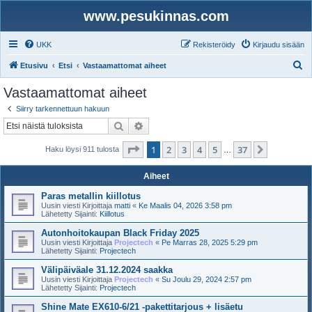
www.pesukinnas.com
UKK
Rekisteröidy
Kirjaudu sisään
E
Etusivu
Etsi
Vastaamattomat aiheet
t
Vastaamattomat aiheet
s
Siirry tarkennettuun hakuun
i
Etsi
Tarkennettu haku
Sivu
1
/
37
1
2
3
4
5
37
Seuraava
Haku löysi 911 tulosta
…
Aiheet
Paras metallin kiillotus
Uusin viesti Kirjoittaja
matti
«
Ke Maalis 04, 2026 3:58 pm
Lähetetty Sijainti:
Kiillotus
Autonhoitokaupan Black Friday 2025
Uusin viesti Kirjoittaja
Projectech
«
Pe Marras 28, 2025 5:29 pm
Lähetetty Sijainti:
Projectech
Välipäiväale 31.12.2024 saakka
Uusin viesti Kirjoittaja
Projectech
«
Su Joulu 29, 2024 2:57 pm
Lähetetty Sijainti:
Projectech
Shine Mate EX610-6/21 -pakettitarjous + lisäetu