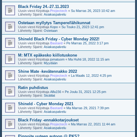
Black Friday 24.-27.11.2023
Uusin viesti Kirjoittaja
Projectech
«
Su Marras 26, 2023 10:42 am
Lähetetty Sijainti:
Asiakaspalvelu
Ostetaan myllytys Tampere/lähikunnat
Uusin viesti Kirjoittaja
Kopo
«
Su Touko 21, 2023 12:41 pm
Lähetetty Sijainti:
Ostetaan
Shineld Black Friday - Cyber Monday 2022!
Uusin viesti Kirjoittaja
Bastard
«
Pe Marras 25, 2022 3:17 pm
Lähetetty Sijainti:
Asiakaspalvelu
M: MTX epäkesko kiillotuskone
Uusin viesti Kirjoittaja
jomatuom
«
Ma Huhti 18, 2022 11:15 am
Lähetetty Sijainti:
Myydään
Shine Mate -kevätennakko 2022
Uusin viesti Kirjoittaja
Projectech
«
La Maalis 12, 2022 4:25 pm
Lähetetty Sijainti:
Asiakaspalvelu
Ratin puhdistus
Uusin viesti Kirjoittaja
Alfa156
«
Pe Joulu 31, 2021 12:25 pm
Lähetetty Sijainti:
Sisätilat
Shineld - Cyber Monday 2021
Uusin viesti Kirjoittaja
Bastard
«
Ma Marras 29, 2021 7:39 pm
Lähetetty Sijainti:
Asiakaspalvelu
Black Friday -ennakkotarjoukset
Uusin viesti Kirjoittaja
Projectech
«
Ma Marras 22, 2021 11:44 am
Lähetetty Sijainti:
Asiakaspalvelu
Pinnoite uuteen autoon @ PKS?