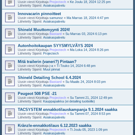
Uusin viesti Kirjoittaja
Projectech
«
Ke Joulu 18, 2024 12:25 pm
Lähetetty Sijainti:
Asiakaspalvelu
Innovacarin pinnoitteet
Uusin viesti Kirjoittaja
samunoz
«
Ma Marras 18, 2024 4:47 pm
Lähetetty Sijainti:
Asiakaspalvelu
Shineld Muuttomyynti 2024!
Uusin viesti Kirjoittaja
Bastard
«
Su Marras 03, 2024 6:13 pm
Lähetetty Sijainti:
Asiakaspalvelu
Autonhoitokaupan SYYSMYLVÄYS 2024
Uusin viesti Kirjoittaja
Projectech
«
Ma Loka 14, 2024 8:26 pm
Lähetetty Sijainti:
Projectech
Mitä trailerin (vaneri?) Pintaan?
Uusin viesti Kirjoittaja
j-a
«
Ti Touko 14, 2024 6:48 pm
Lähetetty Sijainti:
Muut pinnat
Shineld Detailing School 6.4.2024
Uusin viesti Kirjoittaja
Bastard
«
Su Maalis 24, 2024 8:03 pm
Lähetetty Sijainti:
Asiakaspalvelu
Peugeot 508 PSE -21
Uusin viesti Kirjoittaja
Projectech
«
Su Tammi 21, 2024 12:49 pm
Lähetetty Sijainti:
Kauppapaikka (ei detailing tuotteille)
TACSYSTEM ennakkotilauskampanja 9.1.2024 saakka
Uusin viesti Kirjoittaja
Projectech
«
Su Tammi 07, 2024 8:53 pm
Lähetetty Sijainti:
Asiakaspalvelu
Kränzle-ennakkotilaus 6.12.2023 saakka
Uusin viesti Kirjoittaja
Projectech
«
Ti Joulu 05, 2023 1:09 pm
Lähetetty Sijainti:
Asiakaspalvelu