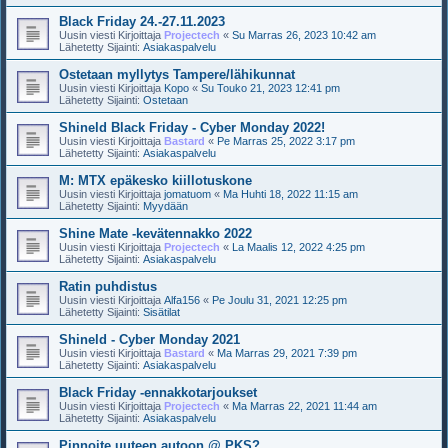
Black Friday 24.-27.11.2023
Uusin viesti Kirjoittaja
Projectech
«
Su Marras 26, 2023 10:42 am
Lähetetty Sijainti:
Asiakaspalvelu
Ostetaan myllytys Tampere/lähikunnat
Uusin viesti Kirjoittaja
Kopo
«
Su Touko 21, 2023 12:41 pm
Lähetetty Sijainti:
Ostetaan
Shineld Black Friday - Cyber Monday 2022!
Uusin viesti Kirjoittaja
Bastard
«
Pe Marras 25, 2022 3:17 pm
Lähetetty Sijainti:
Asiakaspalvelu
M: MTX epäkesko kiillotuskone
Uusin viesti Kirjoittaja
jomatuom
«
Ma Huhti 18, 2022 11:15 am
Lähetetty Sijainti:
Myydään
Shine Mate -kevätennakko 2022
Uusin viesti Kirjoittaja
Projectech
«
La Maalis 12, 2022 4:25 pm
Lähetetty Sijainti:
Asiakaspalvelu
Ratin puhdistus
Uusin viesti Kirjoittaja
Alfa156
«
Pe Joulu 31, 2021 12:25 pm
Lähetetty Sijainti:
Sisätilat
Shineld - Cyber Monday 2021
Uusin viesti Kirjoittaja
Bastard
«
Ma Marras 29, 2021 7:39 pm
Lähetetty Sijainti:
Asiakaspalvelu
Black Friday -ennakkotarjoukset
Uusin viesti Kirjoittaja
Projectech
«
Ma Marras 22, 2021 11:44 am
Lähetetty Sijainti:
Asiakaspalvelu
Pinnoite uuteen autoon @ PKS?