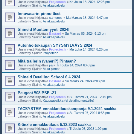
Uusin viesti Kirjoittaja
Projectech
«
Ke Joulu 18, 2024 12:25 pm
Lähetetty Sijainti:
Asiakaspalvelu
Innovacarin pinnoitteet
Uusin viesti Kirjoittaja
samunoz
«
Ma Marras 18, 2024 4:47 pm
Lähetetty Sijainti:
Asiakaspalvelu
Shineld Muuttomyynti 2024!
Uusin viesti Kirjoittaja
Bastard
«
Su Marras 03, 2024 6:13 pm
Lähetetty Sijainti:
Asiakaspalvelu
Autonhoitokaupan SYYSMYLVÄYS 2024
Uusin viesti Kirjoittaja
Projectech
«
Ma Loka 14, 2024 8:26 pm
Lähetetty Sijainti:
Projectech
Mitä trailerin (vaneri?) Pintaan?
Uusin viesti Kirjoittaja
j-a
«
Ti Touko 14, 2024 6:48 pm
Lähetetty Sijainti:
Muut pinnat
Shineld Detailing School 6.4.2024
Uusin viesti Kirjoittaja
Bastard
«
Su Maalis 24, 2024 8:03 pm
Lähetetty Sijainti:
Asiakaspalvelu
Peugeot 508 PSE -21
Uusin viesti Kirjoittaja
Projectech
«
Su Tammi 21, 2024 12:49 pm
Lähetetty Sijainti:
Kauppapaikka (ei detailing tuotteille)
TACSYSTEM ennakkotilauskampanja 9.1.2024 saakka
Uusin viesti Kirjoittaja
Projectech
«
Su Tammi 07, 2024 8:53 pm
Lähetetty Sijainti:
Asiakaspalvelu
Kränzle-ennakkotilaus 6.12.2023 saakka
Uusin viesti Kirjoittaja
Projectech
«
Ti Joulu 05, 2023 1:09 pm
Lähetetty Sijainti:
Asiakaspalvelu