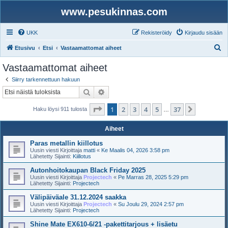
www.pesukinnas.com
UKK
Rekisteröidy
Kirjaudu sisään
E
Etusivu
Etsi
Vastaamattomat aiheet
t
Vastaamattomat aiheet
s
Siirry tarkennettuun hakuun
i
Etsi
Tarkennettu haku
Sivu
1
/
37
1
2
3
4
5
37
Seuraava
Haku löysi 911 tulosta
…
Aiheet
Paras metallin kiillotus
Uusin viesti Kirjoittaja
matti
«
Ke Maalis 04, 2026 3:58 pm
Lähetetty Sijainti:
Kiillotus
Autonhoitokaupan Black Friday 2025
Uusin viesti Kirjoittaja
Projectech
«
Pe Marras 28, 2025 5:29 pm
Lähetetty Sijainti:
Projectech
Välipäiväale 31.12.2024 saakka
Uusin viesti Kirjoittaja
Projectech
«
Su Joulu 29, 2024 2:57 pm
Lähetetty Sijainti:
Projectech
Shine Mate EX610-6/21 -pakettitarjous + lisäetu