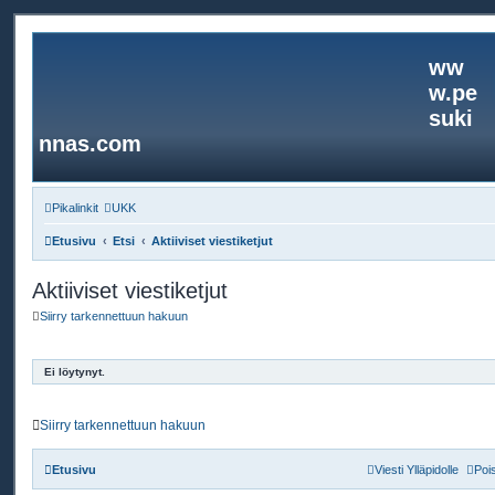
ww
w.pe
suki
nnas.com
Pikalinkit
UKK
Etusivu
Etsi
Aktiiviset viestiketjut
Aktiiviset viestiketjut
Siirry tarkennettuun hakuun
Ei löytynyt.
Siirry tarkennettuun hakuun
Etusivu
Viesti Ylläpidolle
Poi