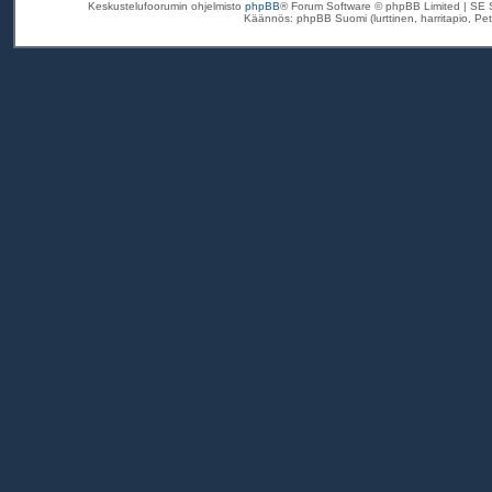
Keskustelufoorumin ohjelmisto
phpBB
® Forum Software © phpBB Limited | SE 
Käännös: phpBB Suomi (lurttinen, harritapio, Pett