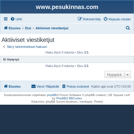
www.pesukinnas.com
UKK
Rekisteröidy
Kirjaudu sisään
E
Etusivu
Etsi
Aktiiviset viestiketjut
t
Aktiiviset viestiketjut
s
Siirry tarkennettuun hakuun
i
Haku löysi 0 tulosta • Sivu
1
/
1
Ei löytynyt.
Haku löysi 0 tulosta • Sivu
1
/
1
Hyppää
Etusivu
Viesti Ylläpidolle
Poista evästeet
Kaikki ajat ovat
UTC+03:00
Keskustelufoorumin ohjelmisto
phpBB
® Forum Software © phpBB Limited | SE Square Left
by
PhpBB3 BBCodes
Käännös: phpBB Suomi (lurttinen, harritapio, Pettis)