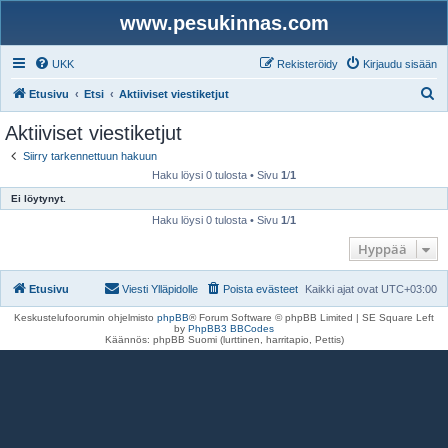
www.pesukinnas.com
UKK
Rekisteröidy
Kirjaudu sisään
E
Etusivu
Etsi
Aktiiviset viestiketjut
t
Aktiiviset viestiketjut
s
Siirry tarkennettuun hakuun
i
Haku löysi 0 tulosta • Sivu
1
/
1
Ei löytynyt.
Haku löysi 0 tulosta • Sivu
1
/
1
Hyppää
Etusivu
Viesti Ylläpidolle
Poista evästeet
Kaikki ajat ovat
UTC+03:00
Keskustelufoorumin ohjelmisto
phpBB
® Forum Software © phpBB Limited | SE Square Left
by
PhpBB3 BBCodes
Käännös: phpBB Suomi (lurttinen, harritapio, Pettis)