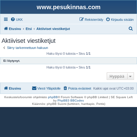
www.pesukinnas.com
UKK
Rekisteröidy
Kirjaudu sisään
E
Etusivu
Etsi
Aktiiviset viestiketjut
t
Aktiiviset viestiketjut
s
Siirry tarkennettuun hakuun
i
Haku löysi 0 tulosta • Sivu
1
/
1
Ei löytynyt.
Haku löysi 0 tulosta • Sivu
1
/
1
Hyppää
Etusivu
Viesti Ylläpidolle
Poista evästeet
Kaikki ajat ovat
UTC+03:00
Keskustelufoorumin ohjelmisto
phpBB
® Forum Software © phpBB Limited | SE Square Left
by
PhpBB3 BBCodes
Käännös: phpBB Suomi (lurttinen, harritapio, Pettis)