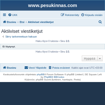
www.pesukinnas.com
UKK
Rekisteröidy
Kirjaudu sisään
E
Etusivu
Etsi
Aktiiviset viestiketjut
t
Aktiiviset viestiketjut
s
Siirry tarkennettuun hakuun
i
Haku löysi 0 tulosta • Sivu
1
/
1
Ei löytynyt.
Haku löysi 0 tulosta • Sivu
1
/
1
Hyppää
Etusivu
Viesti Ylläpidolle
Poista evästeet
Kaikki ajat ovat
UTC+03:00
Keskustelufoorumin ohjelmisto
phpBB
® Forum Software © phpBB Limited | SE Square Left
by
PhpBB3 BBCodes
Käännös: phpBB Suomi (lurttinen, harritapio, Pettis)