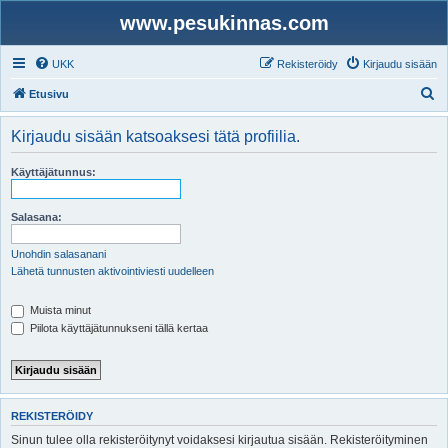
www.pesukinnas.com
UKK
Rekisteröidy
Kirjaudu sisään
E
Etusivu
t
Kirjaudu sisään katsoaksesi tätä profiilia.
s
i
Käyttäjätunnus:
Salasana:
Unohdin salasanani
Lähetä tunnusten aktivointiviesti uudelleen
Muista minut
Piilota käyttäjätunnukseni tällä kertaa
REKISTERÖIDY
Sinun tulee olla rekisteröitynyt voidaksesi kirjautua sisään. Rekisteröityminen