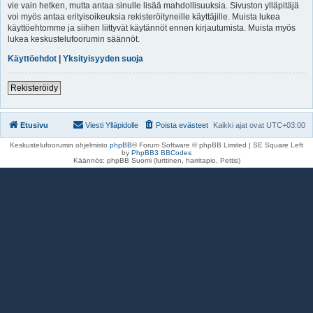
vie vain hetken, mutta antaa sinulle lisää mahdollisuuksia. Sivuston ylläpitäjä
voi myös antaa erityisoikeuksia rekisteröityneille käyttäjille. Muista lukea
käyttöehtomme ja siihen liittyvät käytännöt ennen kirjautumista. Muista myös
lukea keskustelufoorumin säännöt.
Käyttöehdot
|
Yksityisyyden suoja
Rekisteröidy
Etusivu
Viesti Ylläpidolle
Poista evästeet
Kaikki ajat ovat
UTC+03:00
Keskustelufoorumin ohjelmisto
phpBB
® Forum Software © phpBB Limited | SE Square Left
by
PhpBB3 BBCodes
Käännös: phpBB Suomi (lurttinen, harritapio, Pettis)