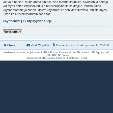
vie vain hetken, mutta antaa sinulle lisää mahdollisuuksia. Sivuston ylläpitäjä
voi myös antaa erityisoikeuksia rekisteröityneille käyttäjille. Muista lukea
käyttöehtomme ja siihen liittyvät käytännöt ennen kirjautumista. Muista myös
lukea keskustelufoorumin säännöt.
Käyttöehdot
|
Yksityisyyden suoja
Rekisteröidy
Etusivu
Viesti Ylläpidolle
Poista evästeet
Kaikki ajat ovat
UTC+03:00
Keskustelufoorumin ohjelmisto
phpBB
® Forum Software © phpBB Limited | SE Square Left
by
PhpBB3 BBCodes
Käännös: phpBB Suomi (lurttinen, harritapio, Pettis)