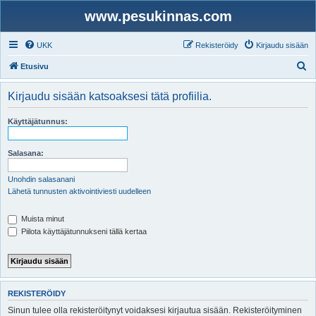
www.pesukinnas.com
UKK
Rekisteröidy
Kirjaudu sisään
E
Etusivu
t
Kirjaudu sisään katsoaksesi tätä profiilia.
s
i
Käyttäjätunnus:
Salasana:
Unohdin salasanani
Lähetä tunnusten aktivointiviesti uudelleen
Muista minut
Piilota käyttäjätunnukseni tällä kertaa
REKISTERÖIDY
Sinun tulee olla rekisteröitynyt voidaksesi kirjautua sisään. Rekisteröityminen