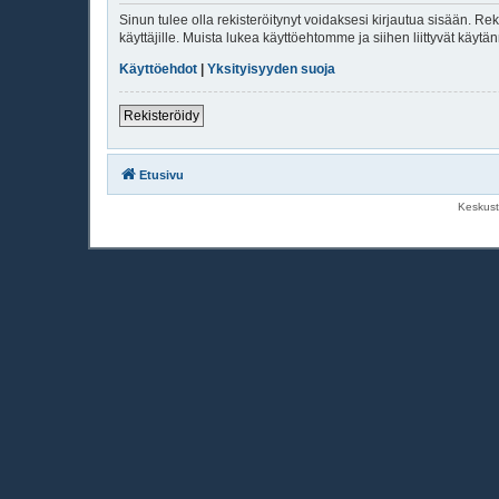
Sinun tulee olla rekisteröitynyt voidaksesi kirjautua sisään. Rek
käyttäjille. Muista lukea käyttöehtomme ja siihen liittyvät käy
Käyttöehdot
|
Yksityisyyden suoja
Rekisteröidy
Etusivu
Keskust