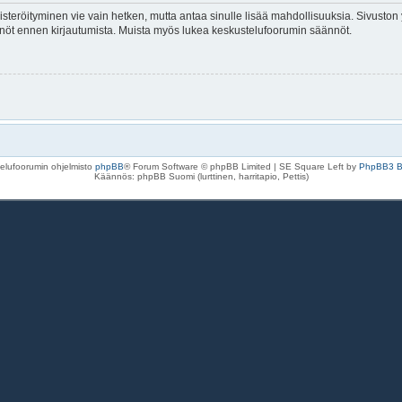
isteröityminen vie vain hetken, mutta antaa sinulle lisää mahdollisuuksia. Sivuston y
tännöt ennen kirjautumista. Muista myös lukea keskustelufoorumin säännöt.
elufoorumin ohjelmisto
phpBB
® Forum Software © phpBB Limited | SE Square Left by
PhpBB3 
Käännös: phpBB Suomi (lurttinen, harritapio, Pettis)