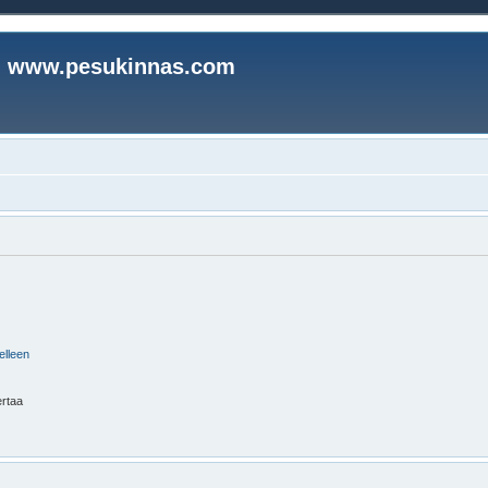
www.pesukinnas.com
elleen
ertaa