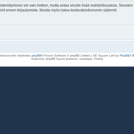
isteröityminen vie vain hetken, mutta antaa sinulle lisää mahdollisuuksia. Sivuston y
tännöt ennen kirjautumista. Muista myös lukea keskustelufoorumin säännöt.
elufoorumin ohjelmisto
phpBB
® Forum Software © phpBB Limited | SE Square Left by
PhpBB3 
Käännös: phpBB Suomi (lurttinen, harritapio, Pettis)