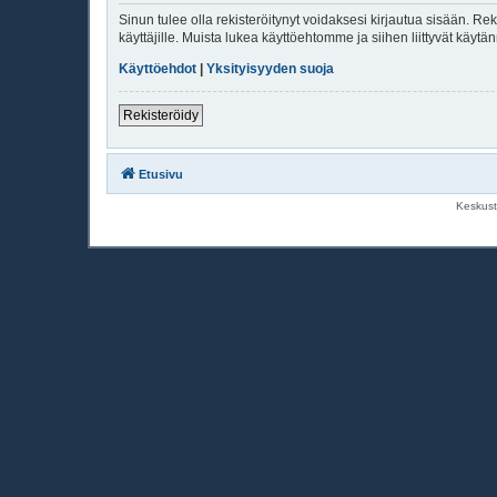
Sinun tulee olla rekisteröitynyt voidaksesi kirjautua sisään. Rek
käyttäjille. Muista lukea käyttöehtomme ja siihen liittyvät käy
Käyttöehdot
|
Yksityisyyden suoja
Rekisteröidy
Etusivu
Keskust