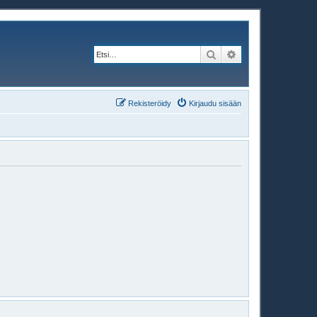
Etsi
Tarkennettu haku
Rekisteröidy
Kirjaudu sisään