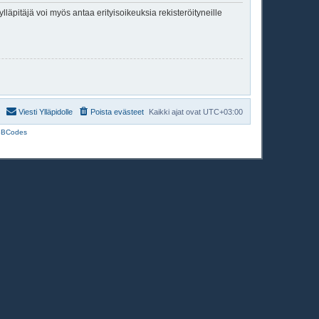
lläpitäjä voi myös antaa erityisoikeuksia rekisteröityneille
Viesti Ylläpidolle
Poista evästeet
Kaikki ajat ovat
UTC+03:00
BBCodes