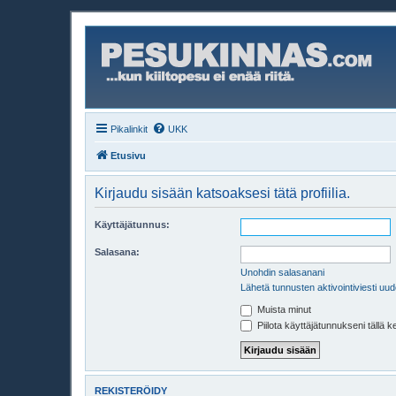
Pikalinkit
UKK
Etusivu
Kirjaudu sisään katsoaksesi tätä profiilia.
Käyttäjätunnus:
Salasana:
Unohdin salasanani
Lähetä tunnusten aktivointiviesti uud
Muista minut
Piilota käyttäjätunnukseni tällä k
REKISTERÖIDY