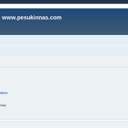
www.pesukinnas.com
elleen
ertaa