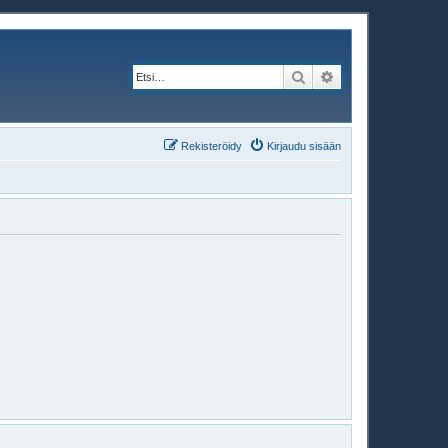
Etsi
Tarkennettu haku
Rekisteröidy
Kirjaudu sisään