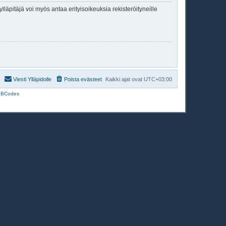
lläpitäjä voi myös antaa erityisoikeuksia rekisteröityneille
Viesti Ylläpidolle
Poista evästeet
Kaikki ajat ovat
UTC+03:00
BBCodes