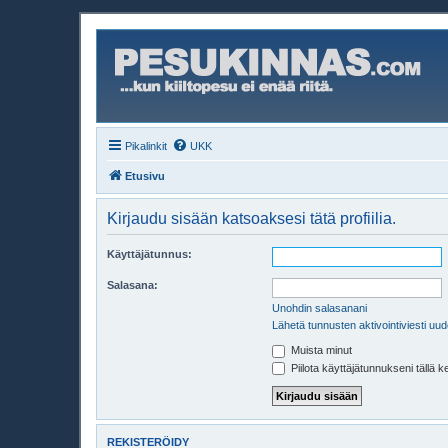
Pikalinkit
UKK
Etusivu
Kirjaudu sisään katsoaksesi tätä profiilia.
Käyttäjätunnus:
Salasana:
Unohdin salasanani
Lähetä tunnusten aktivointiviesti uud
Muista minut
Piilota käyttäjätunnukseni tällä k
REKISTERÖIDY