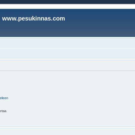
www.pesukinnas.com
elleen
ertaa