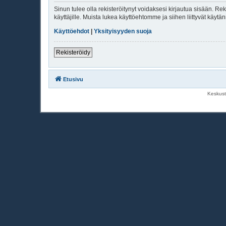
Sinun tulee olla rekisteröitynyt voidaksesi kirjautua sisään. Rek
käyttäjille. Muista lukea käyttöehtomme ja siihen liittyvät käy
Käyttöehdot
|
Yksityisyyden suoja
Rekisteröidy
Etusivu
Keskust