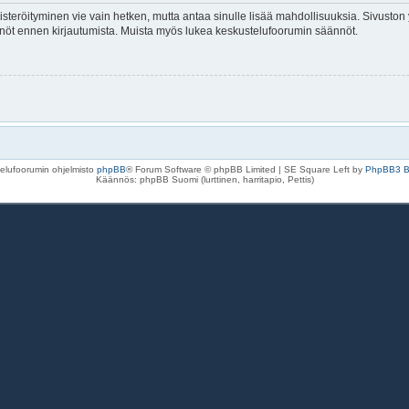
isteröityminen vie vain hetken, mutta antaa sinulle lisää mahdollisuuksia. Sivuston y
tännöt ennen kirjautumista. Muista myös lukea keskustelufoorumin säännöt.
elufoorumin ohjelmisto
phpBB
® Forum Software © phpBB Limited | SE Square Left by
PhpBB3 
Käännös: phpBB Suomi (lurttinen, harritapio, Pettis)