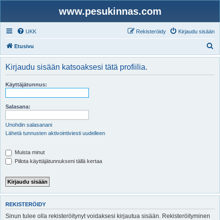
www.pesukinnas.com
UKK
Rekisteröidy
Kirjaudu sisään
E
Etusivu
t
Kirjaudu sisään katsoaksesi tätä profiilia.
s
i
Käyttäjätunnus:
Salasana:
Unohdin salasanani
Lähetä tunnusten aktivointiviesti uudelleen
Muista minut
Piilota käyttäjätunnukseni tällä kertaa
REKISTERÖIDY
Sinun tulee olla rekisteröitynyt voidaksesi kirjautua sisään. Rekisteröityminen