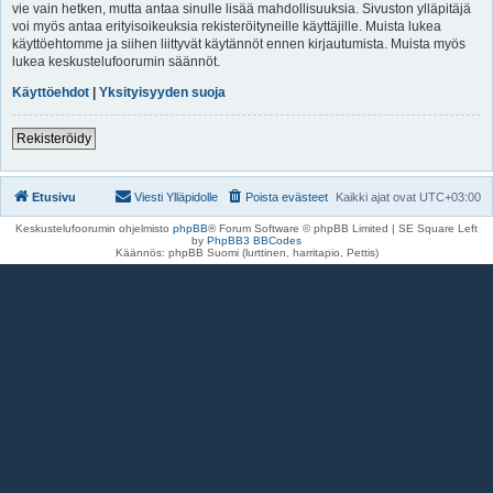
vie vain hetken, mutta antaa sinulle lisää mahdollisuuksia. Sivuston ylläpitäjä
voi myös antaa erityisoikeuksia rekisteröityneille käyttäjille. Muista lukea
käyttöehtomme ja siihen liittyvät käytännöt ennen kirjautumista. Muista myös
lukea keskustelufoorumin säännöt.
Käyttöehdot
|
Yksityisyyden suoja
Rekisteröidy
Etusivu
Viesti Ylläpidolle
Poista evästeet
Kaikki ajat ovat
UTC+03:00
Keskustelufoorumin ohjelmisto
phpBB
® Forum Software © phpBB Limited | SE Square Left
by
PhpBB3 BBCodes
Käännös: phpBB Suomi (lurttinen, harritapio, Pettis)