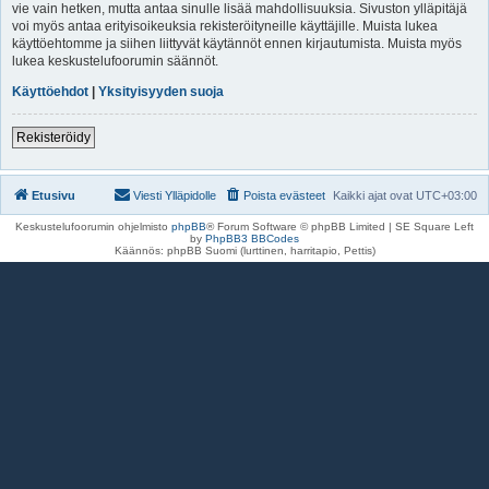
vie vain hetken, mutta antaa sinulle lisää mahdollisuuksia. Sivuston ylläpitäjä
voi myös antaa erityisoikeuksia rekisteröityneille käyttäjille. Muista lukea
käyttöehtomme ja siihen liittyvät käytännöt ennen kirjautumista. Muista myös
lukea keskustelufoorumin säännöt.
Käyttöehdot
|
Yksityisyyden suoja
Rekisteröidy
Etusivu
Viesti Ylläpidolle
Poista evästeet
Kaikki ajat ovat
UTC+03:00
Keskustelufoorumin ohjelmisto
phpBB
® Forum Software © phpBB Limited | SE Square Left
by
PhpBB3 BBCodes
Käännös: phpBB Suomi (lurttinen, harritapio, Pettis)