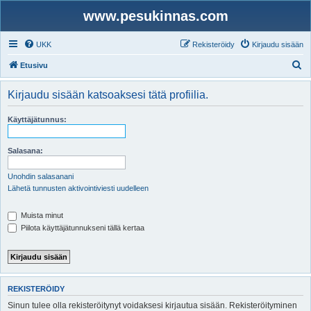
www.pesukinnas.com
UKK
Rekisteröidy
Kirjaudu sisään
E
Etusivu
t
Kirjaudu sisään katsoaksesi tätä profiilia.
s
i
Käyttäjätunnus:
Salasana:
Unohdin salasanani
Lähetä tunnusten aktivointiviesti uudelleen
Muista minut
Piilota käyttäjätunnukseni tällä kertaa
REKISTERÖIDY
Sinun tulee olla rekisteröitynyt voidaksesi kirjautua sisään. Rekisteröityminen