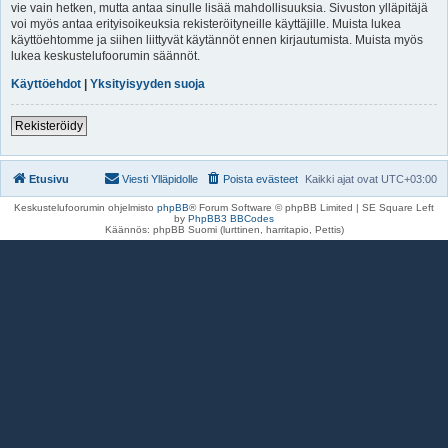
vie vain hetken, mutta antaa sinulle lisää mahdollisuuksia. Sivuston ylläpitäjä
voi myös antaa erityisoikeuksia rekisteröityneille käyttäjille. Muista lukea
käyttöehtomme ja siihen liittyvät käytännöt ennen kirjautumista. Muista myös
lukea keskustelufoorumin säännöt.
Käyttöehdot
|
Yksityisyyden suoja
Rekisteröidy
Etusivu
Viesti Ylläpidolle
Poista evästeet
Kaikki ajat ovat
UTC+03:00
Keskustelufoorumin ohjelmisto
phpBB
® Forum Software © phpBB Limited | SE Square Left
by
PhpBB3 BBCodes
Käännös: phpBB Suomi (lurttinen, harritapio, Pettis)