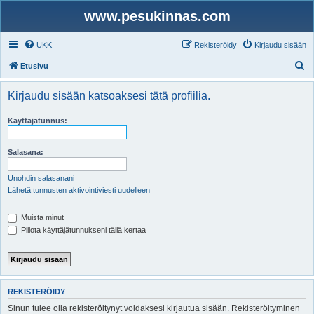
www.pesukinnas.com
UKK
Rekisteröidy
Kirjaudu sisään
E
Etusivu
t
Kirjaudu sisään katsoaksesi tätä profiilia.
s
i
Käyttäjätunnus:
Salasana:
Unohdin salasanani
Lähetä tunnusten aktivointiviesti uudelleen
Muista minut
Piilota käyttäjätunnukseni tällä kertaa
REKISTERÖIDY
Sinun tulee olla rekisteröitynyt voidaksesi kirjautua sisään. Rekisteröityminen