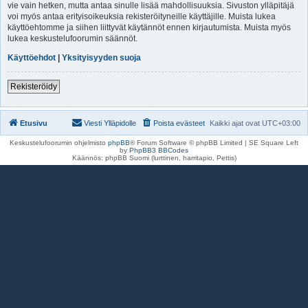
vie vain hetken, mutta antaa sinulle lisää mahdollisuuksia. Sivuston ylläpitäjä
voi myös antaa erityisoikeuksia rekisteröityneille käyttäjille. Muista lukea
käyttöehtomme ja siihen liittyvät käytännöt ennen kirjautumista. Muista myös
lukea keskustelufoorumin säännöt.
Käyttöehdot
|
Yksityisyyden suoja
Rekisteröidy
Etusivu
Viesti Ylläpidolle
Poista evästeet
Kaikki ajat ovat
UTC+03:00
Keskustelufoorumin ohjelmisto
phpBB
® Forum Software © phpBB Limited | SE Square Left
by
PhpBB3 BBCodes
Käännös: phpBB Suomi (lurttinen, harritapio, Pettis)