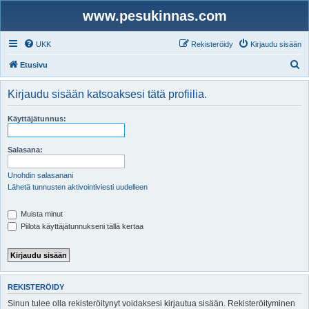
www.pesukinnas.com
UKK
Rekisteröidy
Kirjaudu sisään
E
Etusivu
t
Kirjaudu sisään katsoaksesi tätä profiilia.
s
i
Käyttäjätunnus:
Salasana:
Unohdin salasanani
Lähetä tunnusten aktivointiviesti uudelleen
Muista minut
Piilota käyttäjätunnukseni tällä kertaa
REKISTERÖIDY
Sinun tulee olla rekisteröitynyt voidaksesi kirjautua sisään. Rekisteröityminen