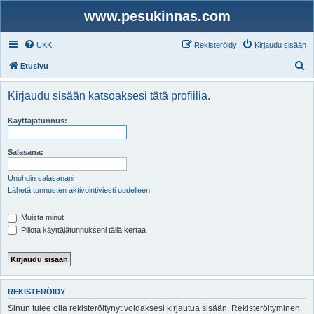
www.pesukinnas.com
UKK
Rekisteröidy
Kirjaudu sisään
E
Etusivu
t
Kirjaudu sisään katsoaksesi tätä profiilia.
s
i
Käyttäjätunnus:
Salasana:
Unohdin salasanani
Lähetä tunnusten aktivointiviesti uudelleen
Muista minut
Piilota käyttäjätunnukseni tällä kertaa
REKISTERÖIDY
Sinun tulee olla rekisteröitynyt voidaksesi kirjautua sisään. Rekisteröityminen