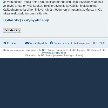
vie vain hetken, mutta antaa sinulle lisää mahdollisuuksia. Sivuston ylläpitäjä
voi myös antaa erityisoikeuksia rekisteröityneille käyttäjille. Muista lukea
käyttöehtomme ja siihen liittyvät käytännöt ennen kirjautumista. Muista myös
lukea keskustelufoorumin säännöt.
Käyttöehdot
|
Yksityisyyden suoja
Rekisteröidy
Etusivu
Viesti Ylläpidolle
Poista evästeet
Kaikki ajat ovat
UTC+03:00
Keskustelufoorumin ohjelmisto
phpBB
® Forum Software © phpBB Limited | SE Square Left
by
PhpBB3 BBCodes
Käännös: phpBB Suomi (lurttinen, harritapio, Pettis)