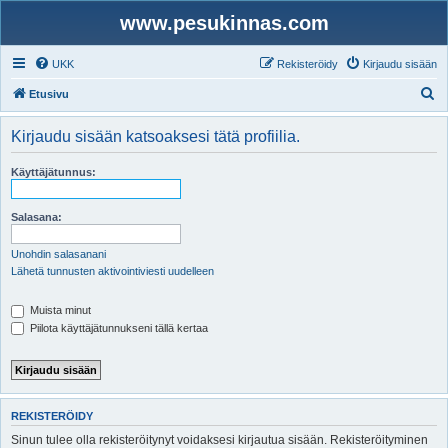
www.pesukinnas.com
UKK
Rekisteröidy
Kirjaudu sisään
E
Etusivu
t
Kirjaudu sisään katsoaksesi tätä profiilia.
s
i
Käyttäjätunnus:
Salasana:
Unohdin salasanani
Lähetä tunnusten aktivointiviesti uudelleen
Muista minut
Piilota käyttäjätunnukseni tällä kertaa
REKISTERÖIDY
Sinun tulee olla rekisteröitynyt voidaksesi kirjautua sisään. Rekisteröityminen