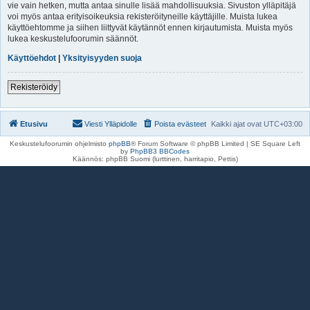
vie vain hetken, mutta antaa sinulle lisää mahdollisuuksia. Sivuston ylläpitäjä
voi myös antaa erityisoikeuksia rekisteröityneille käyttäjille. Muista lukea
käyttöehtomme ja siihen liittyvät käytännöt ennen kirjautumista. Muista myös
lukea keskustelufoorumin säännöt.
Käyttöehdot
|
Yksityisyyden suoja
Rekisteröidy
Etusivu
Viesti Ylläpidolle
Poista evästeet
Kaikki ajat ovat
UTC+03:00
Keskustelufoorumin ohjelmisto
phpBB
® Forum Software © phpBB Limited | SE Square Left
by
PhpBB3 BBCodes
Käännös: phpBB Suomi (lurttinen, harritapio, Pettis)