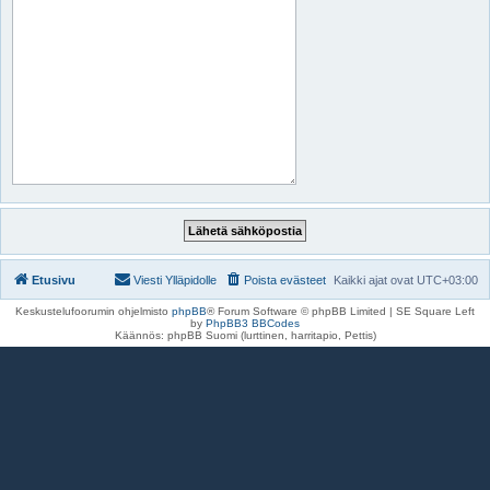
Etusivu
Viesti Ylläpidolle
Poista evästeet
Kaikki ajat ovat
UTC+03:00
Keskustelufoorumin ohjelmisto
phpBB
® Forum Software © phpBB Limited | SE Square Left
by
PhpBB3 BBCodes
Käännös: phpBB Suomi (lurttinen, harritapio, Pettis)