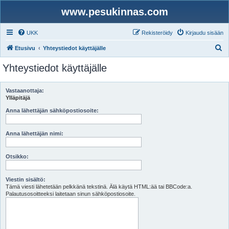
www.pesukinnas.com
UKK
Rekisteröidy
Kirjaudu sisään
E
Etusivu
Yhteystiedot käyttäjälle
t
Yhteystiedot käyttäjälle
s
i
Vastaanottaja:
Ylläpitäjä
Anna lähettäjän sähköpostiosoite:
Anna lähettäjän nimi:
Otsikko:
Viestin sisältö:
Tämä viesti lähetetään pelkkänä tekstinä. Älä käytä HTML:ää tai BBCode:a.
Palautusosoitteeksi laitetaan sinun sähköpostiosoite.