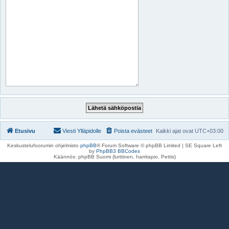
Etusivu
Viesti Ylläpidolle
Poista evästeet
Kaikki ajat ovat
UTC+03:00
Keskustelufoorumin ohjelmisto
phpBB
® Forum Software © phpBB Limited | SE Square Left
by
PhpBB3 BBCodes
Käännös: phpBB Suomi (lurttinen, harritapio, Pettis)