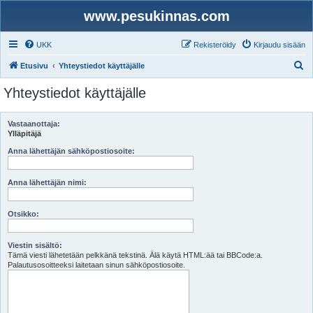
www.pesukinnas.com
UKK
Rekisteröidy
Kirjaudu sisään
E
Etusivu
Yhteystiedot käyttäjälle
t
Yhteystiedot käyttäjälle
s
i
Vastaanottaja:
Ylläpitäjä
Anna lähettäjän sähköpostiosoite:
Anna lähettäjän nimi:
Otsikko:
Viestin sisältö:
Tämä viesti lähetetään pelkkänä tekstinä. Älä käytä HTML:ää tai BBCode:a.
Palautusosoitteeksi laitetaan sinun sähköpostiosoite.