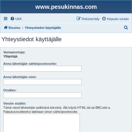
www.pesukinnas.com
UKK
Rekisteröidy
Kirjaudu sisään
E
Etusivu
Yhteystiedot käyttäjälle
t
Yhteystiedot käyttäjälle
s
i
Vastaanottaja:
Ylläpitäjä
Anna lähettäjän sähköpostiosoite:
Anna lähettäjän nimi:
Otsikko:
Viestin sisältö:
Tämä viesti lähetetään pelkkänä tekstinä. Älä käytä HTML:ää tai BBCode:a.
Palautusosoitteeksi laitetaan sinun sähköpostiosoite.