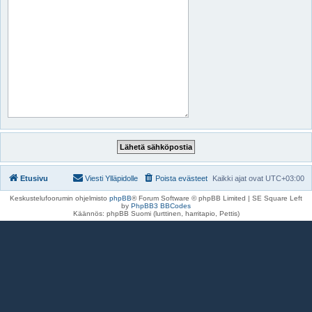
Etusivu
Viesti Ylläpidolle
Poista evästeet
Kaikki ajat ovat
UTC+03:00
Keskustelufoorumin ohjelmisto
phpBB
® Forum Software © phpBB Limited | SE Square Left
by
PhpBB3 BBCodes
Käännös: phpBB Suomi (lurttinen, harritapio, Pettis)